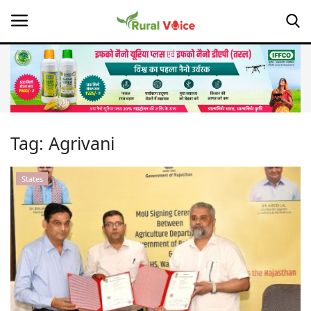
Home
Contact
Tag:
Agrivani
About Us
States
Leadership Profiles
Opinion
Politics
Magazine