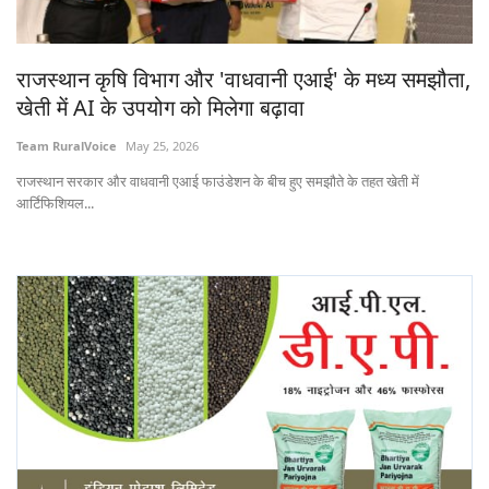
States
राजस्थान कृषि विभाग और 'वाधवानी एआई' के मध्य समझौता,
Events
खेती में AI के उपयोग को मिलेगा बढ़ावा
Agribusiness
Team RuralVoice
May 25, 2026
राजस्थान सरकार और वाधवानी एआई फाउंडेशन के बीच हुए समझौते के तहत खेती में
Agritech
आर्टिफिशियल...
Cooperatives
International
Rural Dialogue
Ground Report
Rural Connect