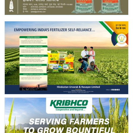
Gallery
National
Latest News
Agriculture Conclave and NACOF
Awards 2022
Agri Start-Ups
Language
English
Hindi