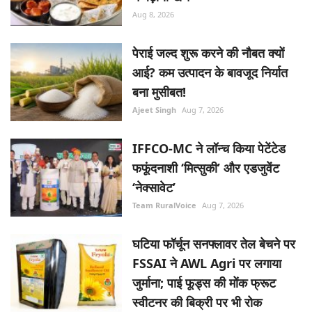
Aug 8, 2026
पेराई जल्द शुरू करने की नौबत क्यों
आई? कम उत्पादन के बावजूद निर्यात
बना मुसीबत!
Ajeet Singh
Aug 7, 2026
IFFCO-MC ने लॉन्च किया पेटेंटेड
फफूंदनाशी ‘मित्सुकी’ और एडजुवेंट
‘नेक्सावेट’
Team RuralVoice
Aug 7, 2026
घटिया फॉर्चून सनफ्लावर तेल बेचने पर
FSSAI ने AWL Agri पर लगाया
जुर्माना; पाई फूड्स की मोंक फ्रूट
स्वीटनर की बिक्री पर भी रोक