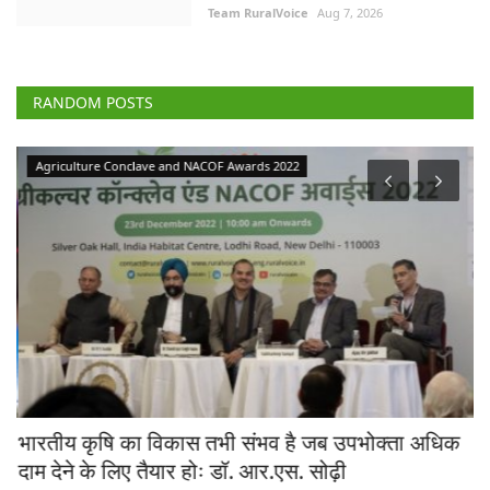
Team RuralVoice
Aug 7, 2026
RANDOM POSTS
Agriculture Conclave and NACOF Awards 2022
स
भारतीय कृषि का विकास तभी संभव है जब उपभोक्ता अधिक
टे
भ
दाम देने के लिए तैयार होः डॉ. आर.एस. सोढ़ी
रि