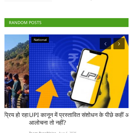
RANDOM POSTS
National
रहा
UPI कानून में प्रस्तावित संशोधन के पीछे कहीं अमेरिका की
ब
आलोचना तो नहीं?
ट्
Team RuralVoice
Aug 6, 2026
Te