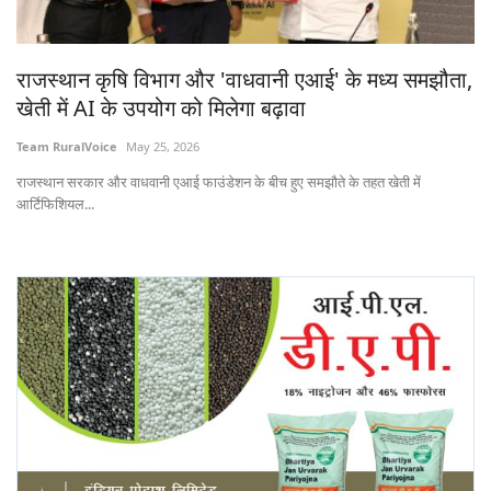
States
राजस्थान कृषि विभाग और 'वाधवानी एआई' के मध्य समझौता,
Events
खेती में AI के उपयोग को मिलेगा बढ़ावा
Agribusiness
Team RuralVoice
May 25, 2026
राजस्थान सरकार और वाधवानी एआई फाउंडेशन के बीच हुए समझौते के तहत खेती में
Agritech
आर्टिफिशियल...
Cooperatives
International
Rural Dialogue
Ground Report
Rural Connect