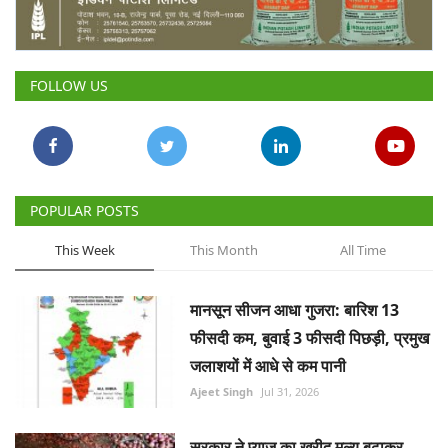
Gallery
National
FOLLOW US
Latest News
Agriculture Conclave and NACOF
Awards 2022
POPULAR POSTS
Agri Start-Ups
This Week
This Month
All Time
Language
मानसून सीजन आधा गुजरा: बारिश 13
English
Hindi
फीसदी कम, बुवाई 3 फीसदी पिछड़ी, प्रमुख
जलाशयों में आधे से कम पानी
Ajeet Singh
Jul 31, 2026
सरकार ने प्याज का खरीद मूल्य बढ़ाकर