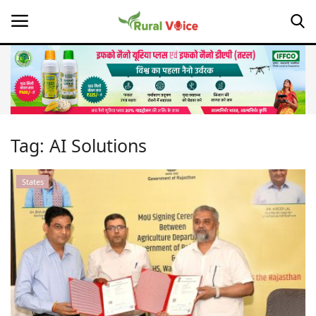
Home
Contact
Tag:
AI Solutions
About Us
States
Leadership Profiles
Opinion
Politics
Magazine