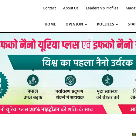
Contact
About Us
Leadership Profiles
Maga
HOME
OPINION
POLITICS
STA