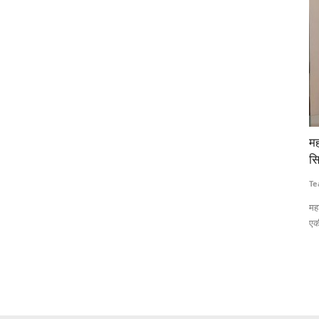
ेफ्ट का
महाराष्ट्र FDA बनाएगा अमेरिकी तर्ज पर डिजिटल फूड सेफ्टी
सॉ
सिस्टम, बढ़ती शिकायतों के बीच ब्लॉकचेन से होगी निगरानी
द्
Team RuralVoice
Jul 20, 2026
Te
स्पष्ट बहुमत
महाराष्ट्र खाद्य एवं औषधि प्रशासन (एफडीए) अमेरिकी एफडीए की तर्ज पर
ग्
एकीकृत डिजिटल...
कार