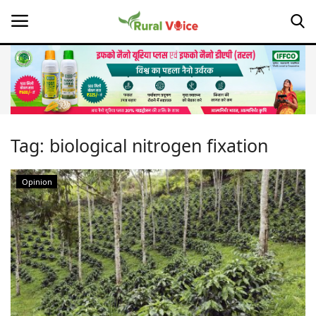
Home
Contact
Tag:
biological nitrogen fixation
About Us
Opinion
Leadership Profiles
Opinion
Politics
Magazine