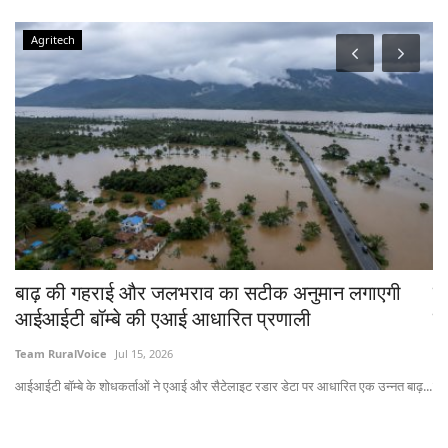
Agritech
्ज-
बाढ़ की गहराई और जलभराव का सटीक अनुमान लगाएगी
ट
आईआईटी बॉम्बे की एआई आधारित प्रणाली
कि
Team RuralVoice
Jul 15, 2026
Te
आईआईटी बॉम्बे के शोधकर्ताओं ने एआई और सैटेलाइट रडार डेटा पर आधारित एक उन्नत बाढ़...
नास