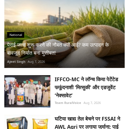
National
पेराई जल्द शुरू करने की नौबत क्यों आई? कम उत्पादन के
बावजूद निर्यात बना मुसीबत!
Ajeet Singh
Aug 7, 2026
IFFCO-MC ने लॉन्च किया पेटेंटेड
फफूंदनाशी ‘मित्सुकी’ और एडजुवेंट
‘नेक्सावेट’
Team RuralVoice
Aug 7, 2026
घटिया खाद्य तेल बेचने पर FSSAI ने
AWL Agri पर लगाया जुर्माना; पाई