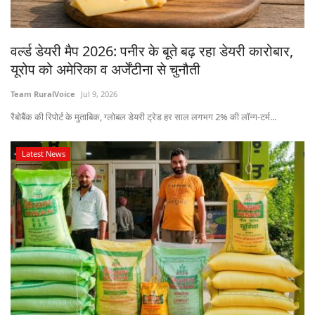
States
वर्ल्ड डेयरी मैप 2026: पनीर के बूते बढ़ रहा डेयरी कारोबार,
Events
यूरोप को अमेरिका व अर्जेंटीना से चुनौती
Agribusiness
Team RuralVoice
Jul 9, 2026
रैबोबैंक की रिपोर्ट के मुताबिक, ग्लोबल डेयरी ट्रेड हर साल लगभग 2% की लॉन्ग-टर्म...
Agritech
Latest News
Cooperatives
International
Rural Dialogue
Ground Report
Rural Connect