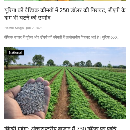
Gallery
यूरिया की वैश्विक कीमतों में 250 डॉलर की गिरावट, डीएपी के
दाम भी घटने की उम्मीद
National
Harvir Singh
Jun 2, 2026
Latest News
वैश्विक बाजार में यूरिया और डीएपी की कीमतों में उल्लेखनीय गिरावट आई है। यूरिया 650...
Agriculture Conclave and NACOF
National
Awards 2022
Agri Start-Ups
Language
English
Hindi
डीएपी महंगा: अंतरराष्ट्रीय बाजार में 730 डॉलर पर पहुंचे