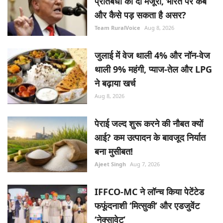
प्रतिबंधों को दी मंजूरी, भारत पर कब
और कैसे पड़ सकता है असर?
Team RuralVoice
Aug 8, 2026
जुलाई में वेज थाली 4% और नॉन-वेज
थाली 9% महंगी, प्याज-तेल और LPG
ने बढ़ाया खर्च
Aug 8, 2026
पेराई जल्द शुरू करने की नौबत क्यों
आई? कम उत्पादन के बावजूद निर्यात
बना मुसीबत!
Ajeet Singh
Aug 7, 2026
IFFCO-MC ने लॉन्च किया पेटेंटेड
फफूंदनाशी ‘मित्सुकी’ और एडजुवेंट
‘नेक्सावेट’