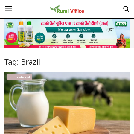
Home
Contact
Tag:
Brazil
About Us
International
Leadership Profiles
Opinion
Politics
Magazine