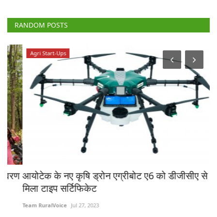
RANDOM POSTS
Agri Start-Ups
रण
आयोटेक के नए कृषि ड्रोन एग्रीबोट ए6 को डीजीसीए से
क्
मिला टाइप सर्टिफिकेट
फं
Team RuralVoice
Jul 27, 2023
Te