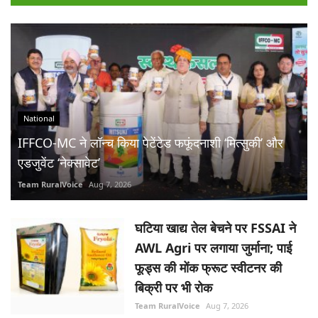
National
IFFCO-MC ने लॉन्च किया पेटेंटेड फफूंदनाशी ‘मित्सुकी’ और
एडजुवेंट ‘नेक्सावेट’
Team RuralVoice
Aug 7, 2026
घटिया खाद्य तेल बेचने पर FSSAI ने
AWL Agri पर लगाया जुर्माना; पाई
फूड्स की मोंक फ्रूट स्वीटनर की
बिक्री पर भी रोक
Team RuralVoice
Aug 7, 2026