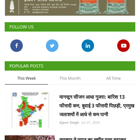
Gallery
National
FOLLOW US
Latest News
Agriculture Conclave and NACOF
Awards 2022
POPULAR POSTS
Agri Start-Ups
This Week
This Month
All Time
Language
मानसून सीजन आधा गुजरा: बारिश 13
English
Hindi
फीसदी कम, बुवाई 3 फीसदी पिछड़ी, प्रमुख
जलाशयों में आधे से कम पानी
Ajeet Singh
Jul 31, 2026
सरकार ने प्याज का खरीद मूल्य बढ़ाकर