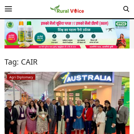
Home
Contact
Tag:
CAIR
About Us
Agri Diplomacy
Leadership Profiles
Opinion
Politics
Magazine