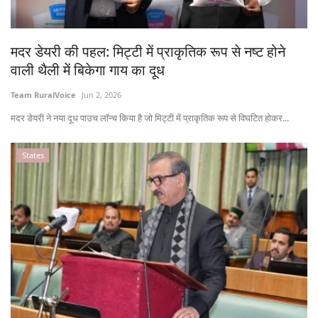
States
मदर डेयरी की पहल: मिट्टी में प्राकृतिक रूप से नष्ट होने
Events
वाली थैली में बिकेगा गाय का दूध
Agribusiness
Team RuralVoice
Jun 2, 2026
मदर डेयरी ने नया दूध पाउच लॉन्च किया है जो मिट्टी में प्राकृतिक रूप से विघटित होकर...
Agritech
States
Cooperatives
International
Rural Dialogue
Ground Report
Rural Connect