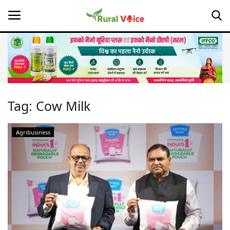
Home
Contact
Tag:
Cow Milk
About Us
Agribusiness
Leadership Profiles
Opinion
Politics
Magazine