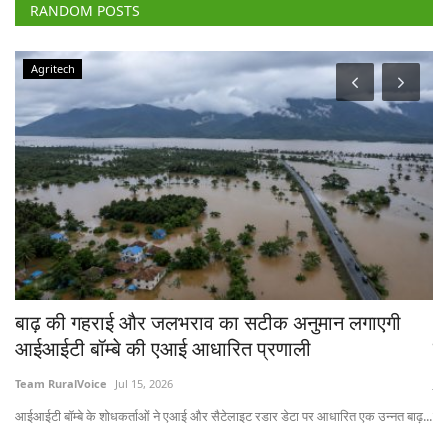
RANDOM POSTS
Agritech
चे
बाढ़ की गहराई और जलभराव का सटीक अनुमान लगाएगी
भा
आईआईटी बॉम्बे की एआई आधारित प्रणाली
त
Team RuralVoice
Jul 15, 2026
Jul
आईआईटी बॉम्बे के शोधकर्ताओं ने एआई और सैटेलाइट रडार डेटा पर आधारित एक उन्नत बाढ़...
लेख