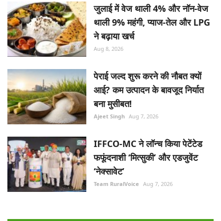
जुलाई में वेज थाली 4% और नॉन-वेज
थाली 9% महंगी, प्याज-तेल और LPG
ने बढ़ाया खर्च
Aug 8, 2026
पेराई जल्द शुरू करने की नौबत क्यों
आई? कम उत्पादन के बावजूद निर्यात
बना मुसीबत!
Ajeet Singh
Aug 7, 2026
IFFCO-MC ने लॉन्च किया पेटेंटेड
फफूंदनाशी ‘मित्सुकी’ और एडजुवेंट
‘नेक्सावेट’
Team RuralVoice
Aug 7, 2026