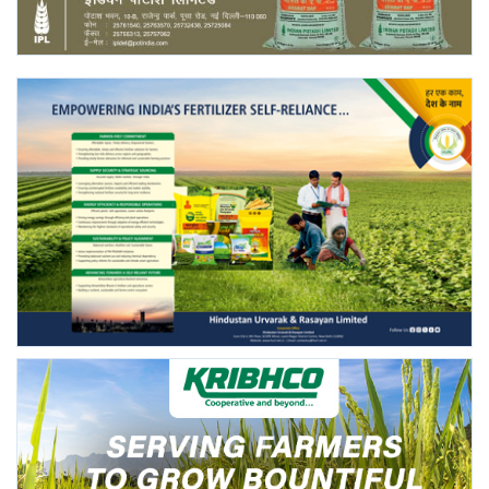
Gallery
National
Latest News
Agriculture Conclave and NACOF
Awards 2022
Agri Start-Ups
Language
English
Hindi