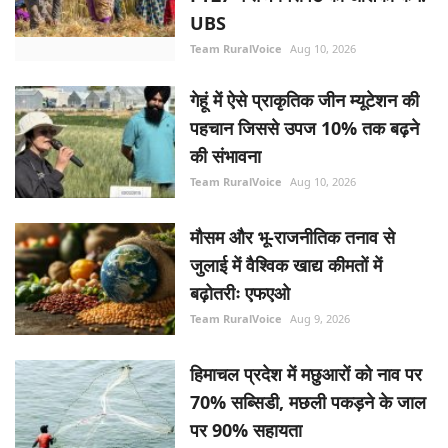
UBS
Team RuralVoice
Aug 10, 2026
गेहूं में ऐसे प्राकृतिक जीन म्यूटेशन की
पहचान जिससे उपज 10% तक बढ़ने
की संभावना
Team RuralVoice
Aug 10, 2026
मौसम और भू-राजनीतिक तनाव से
जुलाई में वैश्विक खाद्य कीमतों में
बढ़ोतरीः एफएओ
Team RuralVoice
Aug 9, 2026
हिमाचल प्रदेश में मछुआरों को नाव पर
70% सब्सिडी, मछली पकड़ने के जाल
पर 90% सहायता