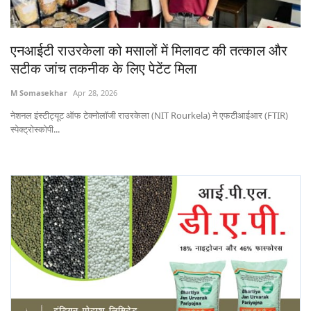
States
एनआईटी राउरकेला को मसालों में मिलावट की तत्काल और
Events
सटीक जांच तकनीक के लिए पेटेंट मिला
Agribusiness
M Somasekhar
Apr 28, 2026
नेशनल इंस्टीट्यूट ऑफ टेक्नोलॉजी राउरकेला (NIT Rourkela) ने एफटीआईआर (FTIR)
Agritech
स्पेक्ट्रोस्कोपी...
Cooperatives
International
Rural Dialogue
Ground Report
Rural Connect