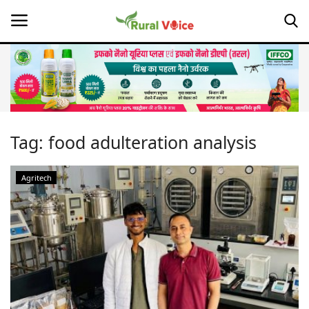
Home
Contact
Tag:
food adulteration analysis
About Us
Agritech
Leadership Profiles
Opinion
Politics
Magazine