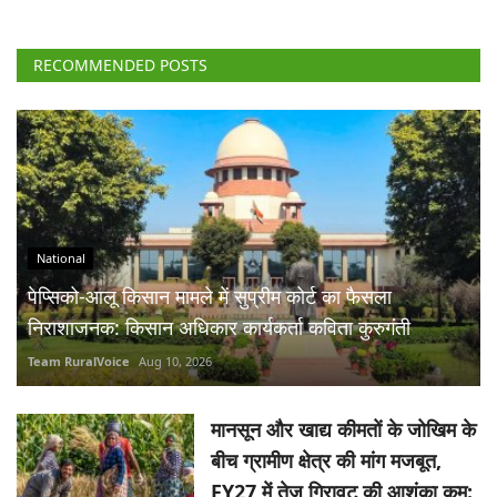
RECOMMENDED POSTS
National
पेप्सिको-आलू किसान मामले में सुप्रीम कोर्ट का फैसला
निराशाजनक: किसान अधिकार कार्यकर्ता कविता कुरुगंती
Team RuralVoice
Aug 10, 2026
मानसून और खाद्य कीमतों के जोखिम के
बीच ग्रामीण क्षेत्र की मांग मजबूत,
FY27 में तेज गिरावट की आशंका कम: