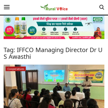
Home
Contact
Tag:
IFFCO Managing Director Dr U
S Awasthi
About Us
Leadership Profiles
Cooperatives
Opinion
Politics
Magazine