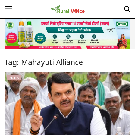
Home
Contact
Tag:
Mahayuti Alliance
About Us
States
Leadership Profiles
Opinion
Politics
Magazine