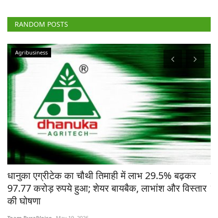
RANDOM POSTS
Agribusiness
चे
धानुका एग्रीटेक का चौथी तिमाही में लाभ 29.5% बढ़कर
मध
97.77 करोड़ रुपये हुआ; शेयर बायबैक, लाभांश और विस्तार
ने
की घोषणा
Te
Team RuralVoice
May 19, 2026