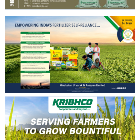
Gallery
National
Latest News
Agriculture Conclave and NACOF
Awards 2022
Agri Start-Ups
Language
English
Hindi