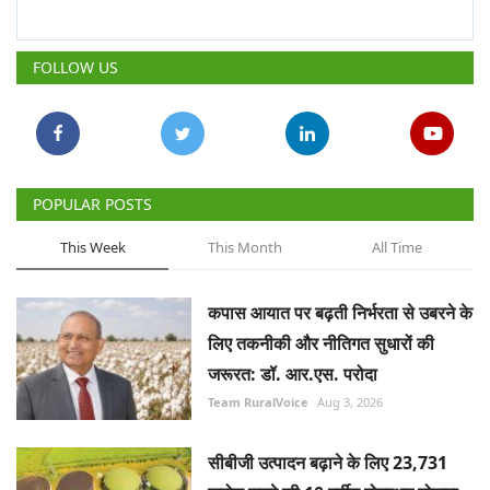
POPULAR POSTS
This Week
This Month
All Time
कपास आयात पर बढ़ती निर्भरता से उबरने के
लिए तकनीकी और नीतिगत सुधारों की
जरूरत: डॉ. आर.एस. परोदा
Team RuralVoice
Aug 3, 2026
सीबीजी उत्पादन बढ़ाने के लिए 23,731
करोड़ रुपये की 10 वर्षीय गोबरधन योजना
को कैबिनेट की मंजूरी
Team RuralVoice
Aug 6, 2026
वैश्विक अनाज बाजार की तस्वीर बदलने जा
रहा है चीन, जानिए कैसे पड़ेगा दुनिया पर