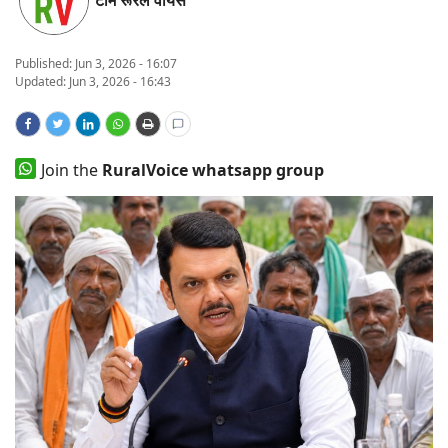
टीम रूरल वॉयस
States
Published:
Jun 3, 2026 - 16:07
Events
Updated: Jun 3, 2026 - 16:43
Agribusiness
Join the
RuralVoice whatsapp group
Agritech
Cooperatives
International
Rural Dialogue
Ground Report
Rural Connect