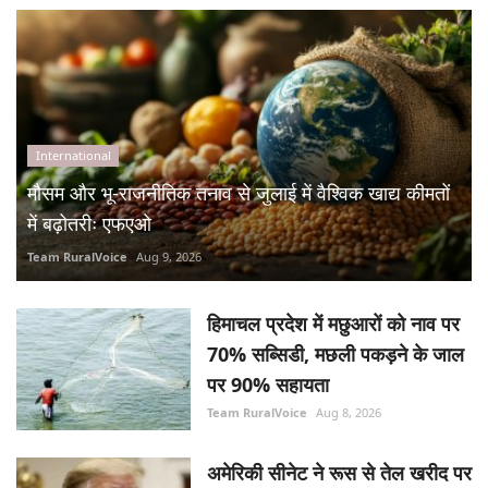
मौसम और भू-राजनीतिक तनाव से जुलाई में वैश्विक खाद्य कीमतों
में बढ़ोतरीः एफएओ
Team RuralVoice
Aug 9, 2026
हिमाचल प्रदेश में मछुआरों को नाव पर
70% सब्सिडी, मछली पकड़ने के जाल
पर 90% सहायता
Team RuralVoice
Aug 8, 2026
अमेरिकी सीनेट ने रूस से तेल खरीद पर
प्रतिबंधों को दी मंजूरी, भारत पर कब
और कैसे पड़ सकता है असर?
Team RuralVoice
Aug 8, 2026
जुलाई में वेज थाली 4% और नॉन-वेज