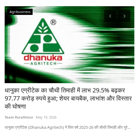
चे
धानुका एग्रीटेक का चौथी तिमाही में लाभ 29.5% बढ़कर
मध
97.77 करोड़ रुपये हुआ; शेयर बायबैक, लाभांश और विस्तार
ने
की घोषणा
Te
Team RuralVoice
May 19, 2026
भोप
धानुका एग्रीटेक (Dhanuka Agritech) ने वित्त वर्ष 2025-26 की चौथी तिमाही और पूरे...