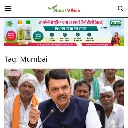
Home
Contact
Tag:
Mumbai
About Us
States
Leadership Profiles
Opinion
Politics
Magazine