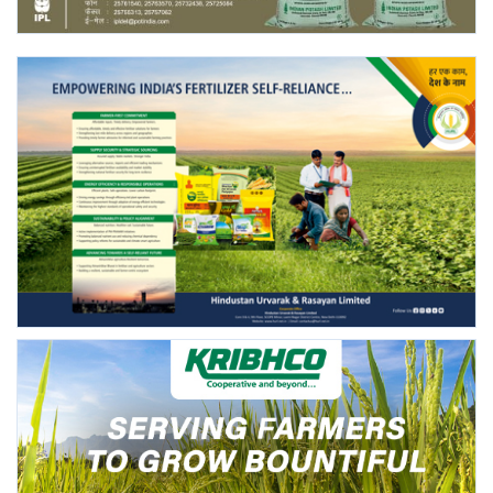
Gallery
National
Latest News
Agriculture Conclave and NACOF
Awards 2022
Agri Start-Ups
Language
English
Hindi