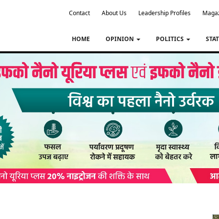
Contact
About Us
Leadership Profiles
Maga
HOME
OPINION
POLITICS
STA