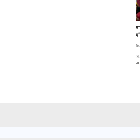
संघाणी
महिला नेतृत्व वाले बकरी उद्यमों को बढ़ावा देने के लिए चार
खा
मॉडल गांवों की घोषणा, आईसीएआर-सीआईआरजी की पहल
बढ
Team RuralVoice
Jul 7, 2026
Aj
 चुना गया है।
आईसीएआर-सीआईआरजी ने महिला नेतृत्व वाले बकरी उद्यमों को बढ़ावा देने के लिए
अप
चार मॉडल...
आय