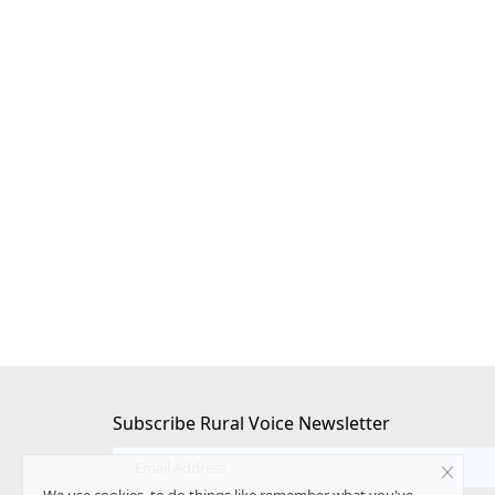
अल नीनो, 91% मॉडल ने जताई
इफको-एमसी क्रॉप साइंस के चेयरमैन बने दिलीप 
, 2027 हो सकता है सबसे
SK Singh
May 11, 2026
दिलीप संघाणी को इफको-एमसी क्रॉप साइंस प्रा.लि. का चेयरमैन
कंपनी को...
26 के सबसे गर्म वर्ष बनने की
Subscribe Rural Voice Newsletter