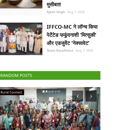
मुसीबत!
Ajeet Singh
Aug 7, 2026
IFFCO-MC ने लॉन्च किया
पेटेंटेड फफूंदनाशी ‘मित्सुकी’
और एडजुवेंट ‘नेक्सावेट’
Team RuralVoice
Aug 7, 2026
RANDOM POSTS
Agribusiness
Latest News