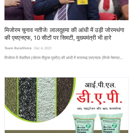
States
Events
मिजोरम चुनाव नतीजेः लालदुहमा की आंधी में उड़ी जोरमथंगा
की एमएनएफ, 10 सीटों पर सिमटी, मुख्यमंत्री भी हारे
Agribusiness
Team RuralVoice
Dec 4, 2023
Agritech
मिजोरम में जेडपीएम (जोराम पीपुल्स मूवमेंट) की आंधी में सत्तारूढ़ एमएनएफ (मिजो नेशनल...
Cooperatives
International
Rural Dialogue
Ground Report
Rural Connect