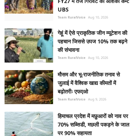
FY27 में तेज गिरावट की आशंका कम:
UBS
Team RuralVoice
Aug 10, 2026
गेहूं में ऐसे प्राकृतिक जीन म्यूटेशन की
पहचान जिससे उपज 10% तक बढ़ने
की संभावना
Team RuralVoice
Aug 10, 2026
मौसम और भू-राजनीतिक तनाव से
जुलाई में वैश्विक खाद्य कीमतों में
बढ़ोतरीः एफएओ
Team RuralVoice
Aug 9, 2026
हिमाचल प्रदेश में मछुआरों को नाव पर
70% सब्सिडी, मछली पकड़ने के जाल
पर 90% सहायता