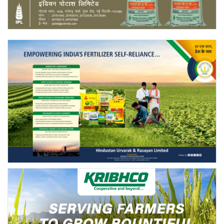
Gallery
National
Latest News
Agriculture Conclave and NACOF
Awards 2022
Agri Start-Ups
Language
English
Hindi