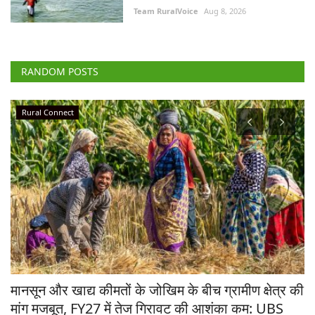
Team RuralVoice
Aug 8, 2026
RANDOM POSTS
Rural Connect
य
मानसून और खाद्य कीमतों के जोखिम के बीच ग्रामीण क्षेत्र की
गे
मांग मजबूत, FY27 में तेज गिरावट की आशंका कम: UBS
1