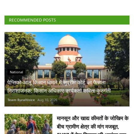
RECOMMENDED POSTS
National
पेप्सिको-आलू किसान मामले में सुप्रीम कोर्ट का फैसला
निराशाजनक: किसान अधिकार कार्यकर्ता कविता कुरुगंती
Team RuralVoice
Aug 10, 2026
मानसून और खाद्य कीमतों के जोखिम के
बीच ग्रामीण क्षेत्र की मांग मजबूत,