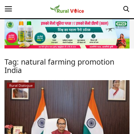
Home
Contact
Tag:
natural farming promotion
India
About Us
Leadership Profiles
Rural Dialogue
Opinion
Politics
Magazine