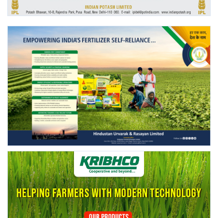
Gallery
National
Latest News
Agriculture Conclave and NACOF
Awards 2022
Agri Start-Ups
Language
English
Hindi