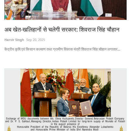
States
Events
अब खेत-खलिहानों से चलेगी सरकार: शिवराज सिंह चौहान
Agribusiness
Harvir Singh
Sep 20, 2025
केंद्रीय कृषि एवं किसान कल्याण तथा ग्रामीण विकास मंत्री शिवराज सिंह चौहान लगातार...
Agritech
Cooperatives
International
Rural Dialogue
Ground Report
Rural Connect