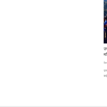
्ड देगा
उत्तराखंड के गांवों में बेटियों ने उठाया बल्ला, लोकप्रिय हो रहा
UP
महिला क्रिकेट
आ
Sanjeev Kandwal
Jan 3, 2025
Te
िए 750 करोड़
उत्तराखंड के सीढ़ीदार खेतों में अब महिला क्रिकेट प्रतियोगिताएं आम हो चली हैं।
पेम
कई...