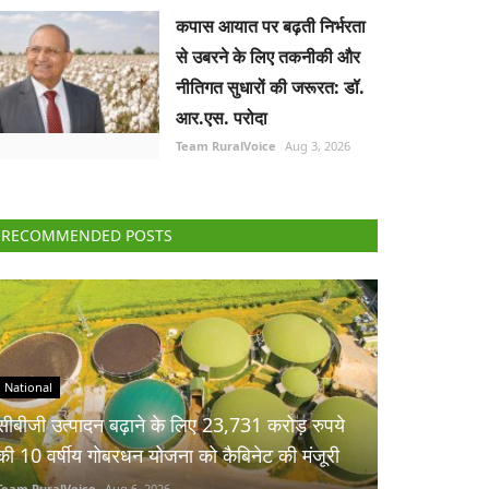
कपास आयात पर बढ़ती निर्भरता
से उबरने के लिए तकनीकी और
नीतिगत सुधारों की जरूरत: डॉ.
आर.एस. परोदा
Team RuralVoice
Aug 3, 2026
RECOMMENDED POSTS
National
सीबीजी उत्पादन बढ़ाने के लिए 23,731 करोड़ रुपये
की 10 वर्षीय गोबरधन योजना को कैबिनेट की मंजूरी
Team RuralVoice
Aug 6, 2026