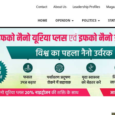
Contact
About Us
Leadership Profiles
Maga
HOME
OPINION
POLITICS
STA