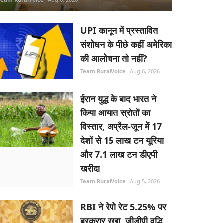
UPI कानून में प्रस्तावित
संशोधन के पीछे कहीं अमेरिका
की आलोचना तो नहीं?
Team RuralVoice
Aug 6, 2026
ईरान युद्ध के बाद भारत ने
किया आयात स्रोतों का
विस्तार, अप्रैल-जून में 17
देशों से 15 लाख टन यूरिया
और 7.1 लाख टन डीएपी
खरीदा
Team RuralVoice
Aug 5, 2026
RBI ने रेपो रेट 5.25% पर
बरकरार रखा, जीडीपी वृद्धि