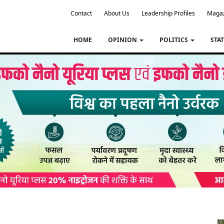
Contact
About Us
Leadership Profiles
Maga
HOME
OPINION
POLITICS
STA