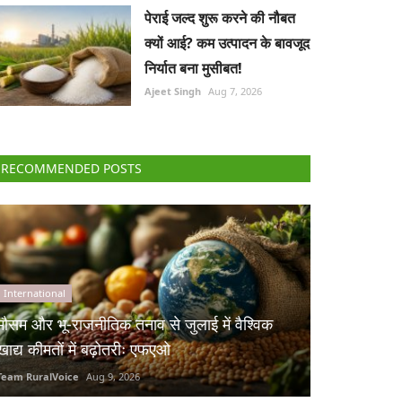
पेराई जल्द शुरू करने की नौबत
क्यों आई? कम उत्पादन के बावजूद
निर्यात बना मुसीबत!
Ajeet Singh
Aug 7, 2026
RECOMMENDED POSTS
International
मौसम और भू-राजनीतिक तनाव से जुलाई में वैश्विक
खाद्य कीमतों में बढ़ोतरीः एफएओ
Team RuralVoice
Aug 9, 2026