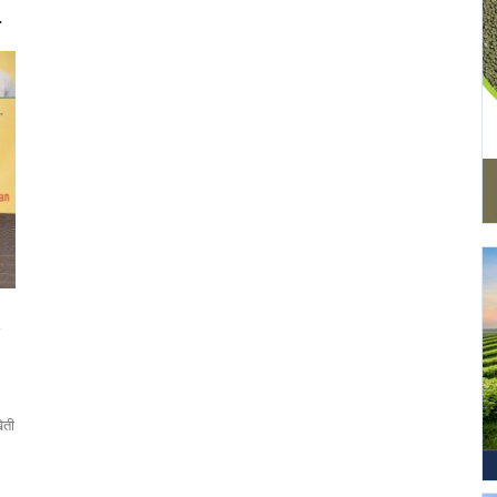
r
,
ेती