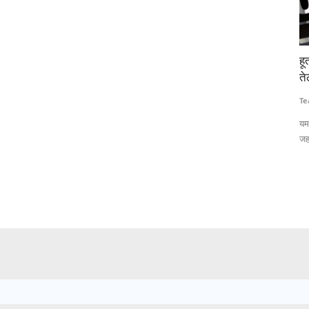
लन की
हूती धमकी से भारत-चीन जा रहे सऊदी तेल टैंकर लौटे, कच्चे
धा
तेल की कीमतें छह सप्ताह के उच्चतम स्तर पर
97
क
Team RuralVoice
Jul 22, 2026
Te
्रिया के माध्यम
यमन के हूती विद्रोहियों की धमकियों के बाद सऊदी बंदरगाहों से तेल ले जा रहे
जहाजों...
धा
और 