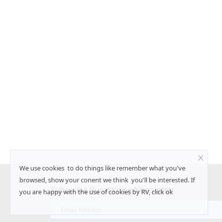
6.9 करोड़ टन कम होगा
उत्तर प्रदेश में मछलियों का होगा बीमा, मत्स्य पा
 रूस-यूक्रेन युद्ध को
योजनाओं के लिए 31 जुलाई तक करें आवेदन
Team RuralVoice
Jul 18, 2026
मत्स्य विभाग के अनुसार, मछलियों का बीमा पूरी तरह डिजिटल प्रक
से किया...
में हीटवेव से मक्का फसल को हुए
We use cookies to do things like remember what you've
browsed, show your conent we think you'll be interested. If
Subscribe Rural Voice Newsletter
you are happy with the use of cookies by RV, click ok