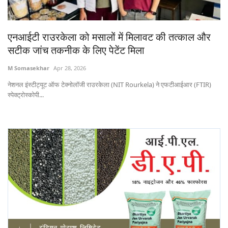
States
एनआईटी राउरकेला को मसालों में मिलावट की तत्काल और
Events
सटीक जांच तकनीक के लिए पेटेंट मिला
Agribusiness
M Somasekhar
Apr 28, 2026
नेशनल इंस्टीट्यूट ऑफ टेक्नोलॉजी राउरकेला (NIT Rourkela) ने एफटीआईआर (FTIR)
Agritech
स्पेक्ट्रोस्कोपी...
Cooperatives
International
Rural Dialogue
Ground Report
Rural Connect