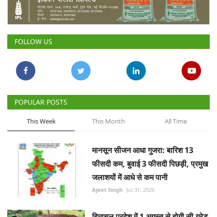
Gallery
National
FOLLOW US
Latest News
Agriculture Conclave and NACOF
Awards 2022
POPULAR POSTS
Agri Start-Ups
This Week
This Month
All Time
Language
मानसून सीजन आधा गुजरा: बारिश 13
English
Hindi
फीसदी कम, बुवाई 3 फीसदी पिछड़ी, प्रमुख
जलाशयों में आधे से कम पानी
Ajeet Singh
Jul 31, 2026
हिमाचल प्रदेश में 1 अगस्त से होगी सी-ग्रेड