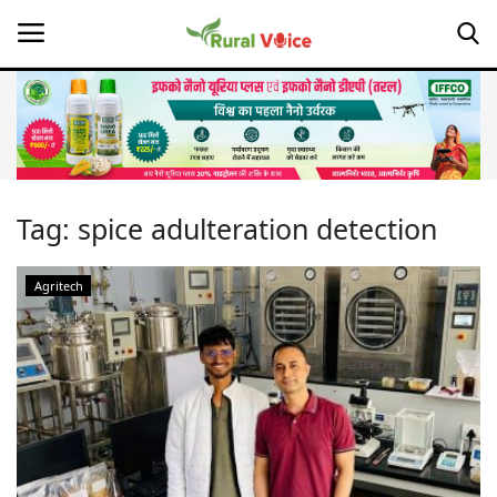
Home
Contact
Tag:
spice adulteration detection
About Us
Agritech
Leadership Profiles
Opinion
Politics
Magazine