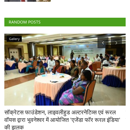
RANDOM POSTS
Gallery
सॉक्रेटस फाउंडेशन, लाइवलीहुड अल्टरनेटिव्स एवं रूरल
र
वॉयस द्वारा भुवनेश्वर में आयोजित 'एजेंडा फॉर रूरल इंडिया'
मे
की झलक
Aj