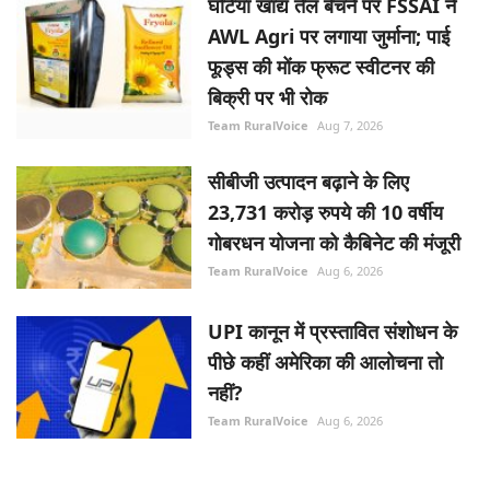
घटिया खाद्य तेल बेचने पर FSSAI ने
AWL Agri पर लगाया जुर्माना; पाई
फूड्स की मोंक फ्रूट स्वीटनर की
बिक्री पर भी रोक
Team RuralVoice
Aug 7, 2026
सीबीजी उत्पादन बढ़ाने के लिए
23,731 करोड़ रुपये की 10 वर्षीय
गोबरधन योजना को कैबिनेट की मंजूरी
Team RuralVoice
Aug 6, 2026
UPI कानून में प्रस्तावित संशोधन के
पीछे कहीं अमेरिका की आलोचना तो
नहीं?
Team RuralVoice
Aug 6, 2026