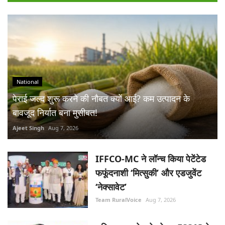
National
पेराई जल्द शुरू करने की नौबत क्यों आई? कम उत्पादन के
बावजूद निर्यात बना मुसीबत!
Ajeet Singh
Aug 7, 2026
IFFCO-MC ने लॉन्च किया पेटेंटेड
फफूंदनाशी ‘मित्सुकी’ और एडजुवेंट
‘नेक्सावेट’
Team RuralVoice
Aug 7, 2026