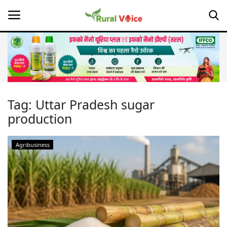
Home
Contact
Tag:
Uttar Pradesh sugar
production
About Us
Leadership Profiles
Agribusiness
Opinion
Politics
Magazine