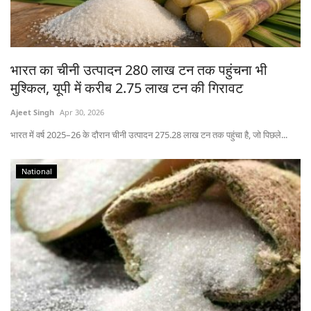
States
Events
भारत का चीनी उत्पादन 280 लाख टन तक पहुंचना भी
मुश्किल, यूपी में करीब 2.75 लाख टन की गिरावट
Agribusiness
Ajeet Singh
Apr 30, 2026
Agritech
भारत में वर्ष 2025–26 के दौरान चीनी उत्पादन 275.28 लाख टन तक पहुंचा है, जो पिछले...
Cooperatives
National
International
Rural Dialogue
Ground Report
Rural Connect