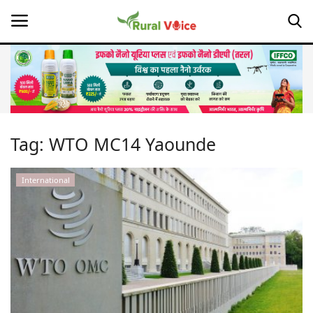
Home
Contact
Tag:
WTO MC14 Yaounde
About Us
International
Leadership Profiles
Opinion
Politics
Magazine