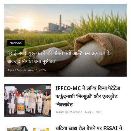
National
पेराई जल्द शुरू करने की नौबत क्यों आई? कम उत्पादन के
बावजूद निर्यात बना मुसीबत!
Ajeet Singh
Aug 7, 2026
IFFCO-MC ने लॉन्च किया पेटेंटेड
फफूंदनाशी ‘मित्सुकी’ और एडजुवेंट
‘नेक्सावेट’
Team RuralVoice
Aug 7, 2026
घटिया खाद्य तेल बेचने पर FSSAI ने