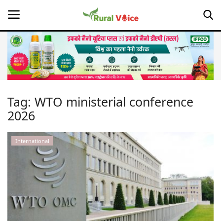
Home
Contact
Tag:
WTO ministerial conference
2026
About Us
Leadership Profiles
International
Opinion
Politics
Magazine