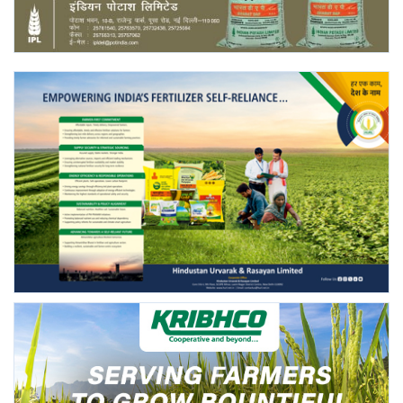
Gallery
National
Latest News
Agriculture Conclave and NACOF
Awards 2022
Agri Start-Ups
Language
English
Hindi