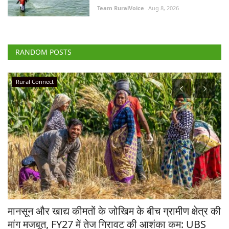
Team RuralVoice
Aug 8, 2026
RANDOM POSTS
Rural Connect
य
मानसून और खाद्य कीमतों के जोखिम के बीच ग्रामीण क्षेत्र की
गे
मांग मजबूत, FY27 में तेज गिरावट की आशंका कम: UBS
1