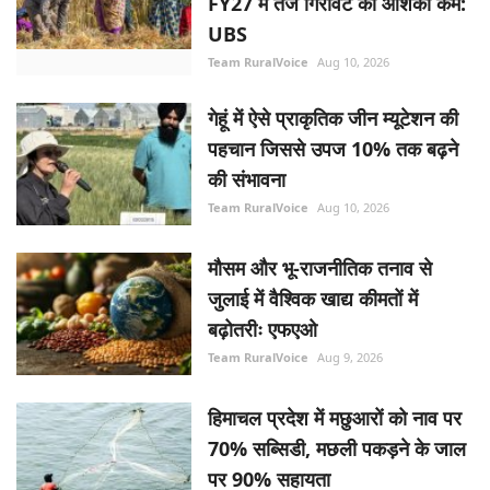
FY27 में तेज गिरावट की आशंका कम:
UBS
Team RuralVoice
Aug 10, 2026
गेहूं में ऐसे प्राकृतिक जीन म्यूटेशन की
पहचान जिससे उपज 10% तक बढ़ने
की संभावना
Team RuralVoice
Aug 10, 2026
मौसम और भू-राजनीतिक तनाव से
जुलाई में वैश्विक खाद्य कीमतों में
बढ़ोतरीः एफएओ
Team RuralVoice
Aug 9, 2026
हिमाचल प्रदेश में मछुआरों को नाव पर
70% सब्सिडी, मछली पकड़ने के जाल
पर 90% सहायता