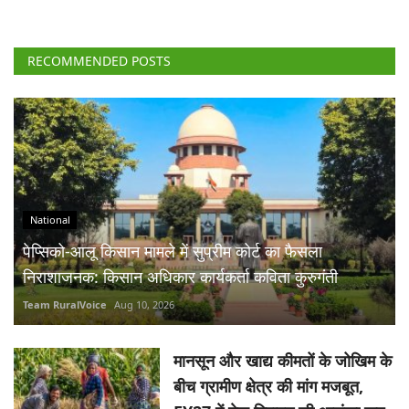
RECOMMENDED POSTS
National
पेप्सिको-आलू किसान मामले में सुप्रीम कोर्ट का फैसला
निराशाजनक: किसान अधिकार कार्यकर्ता कविता कुरुगंती
Team RuralVoice
Aug 10, 2026
मानसून और खाद्य कीमतों के जोखिम के
बीच ग्रामीण क्षेत्र की मांग मजबूत,