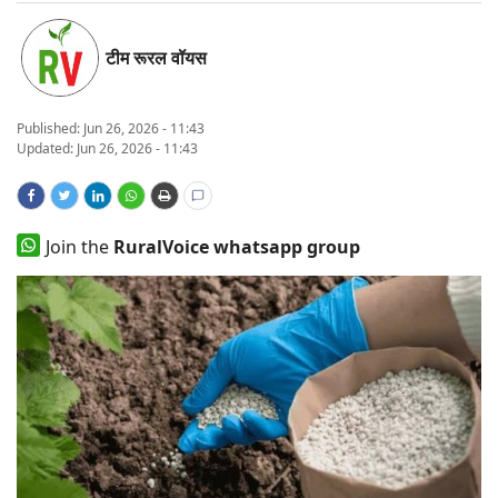
States
टीम रूरल वॉयस
Events
Published:
Jun 26, 2026 - 11:43
Agribusiness
Updated: Jun 26, 2026 - 11:43
Agritech
Join the
RuralVoice whatsapp group
Cooperatives
International
Rural Dialogue
Ground Report
Rural Connect