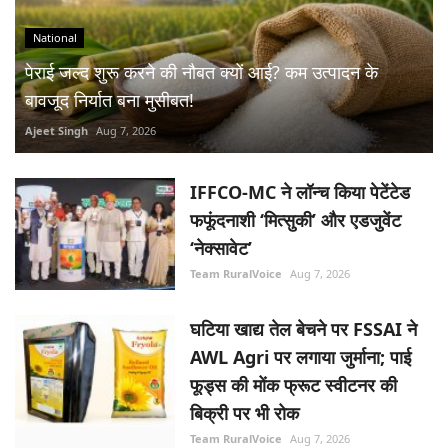
National
पेराई जल्द शुरू करने की नौबत क्यों आई? कम उत्पादन के
बावजूद निर्यात बना मुसीबत!
Ajeet Singh
Aug 7, 2026
IFFCO-MC ने लॉन्च किया पेटेंटेड
फफूंदनाशी ‘मित्सुकी’ और एडजुवेंट
‘नेक्सावेट’
Team RuralVoice
Aug 7, 2026
घटिया खाद्य तेल बेचने पर FSSAI ने
AWL Agri पर लगाया जुर्माना; पाई
फूड्स की मोंक फ्रूट स्वीटनर की
बिक्री पर भी रोक
Team RuralVoice
Aug 7, 2026