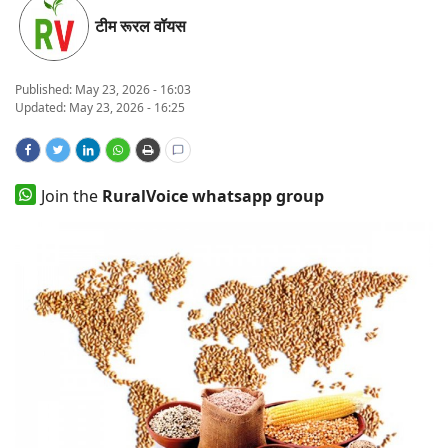
टीम रूरल वॉयस
States
Events
Published:
May 23, 2026 - 16:03
Updated: May 23, 2026 - 16:25
Agribusiness
Agritech
Join the
RuralVoice whatsapp group
Cooperatives
International
Rural Dialogue
Ground Report
Rural Connect