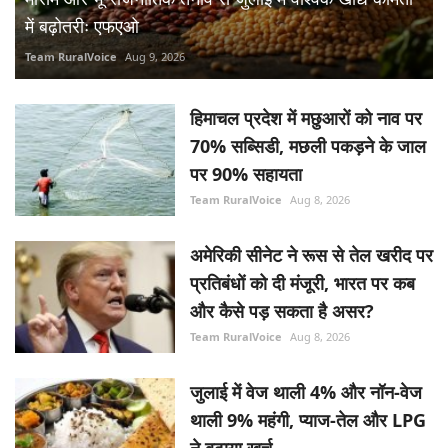
में बढ़ोतरीः एफएओ
Team RuralVoice
Aug 9, 2026
हिमाचल प्रदेश में मछुआरों को नाव पर
70% सब्सिडी, मछली पकड़ने के जाल
पर 90% सहायता
Team RuralVoice
Aug 8, 2026
अमेरिकी सीनेट ने रूस से तेल खरीद पर
प्रतिबंधों को दी मंजूरी, भारत पर कब
और कैसे पड़ सकता है असर?
Team RuralVoice
Aug 8, 2026
जुलाई में वेज थाली 4% और नॉन-वेज
थाली 9% महंगी, प्याज-तेल और LPG