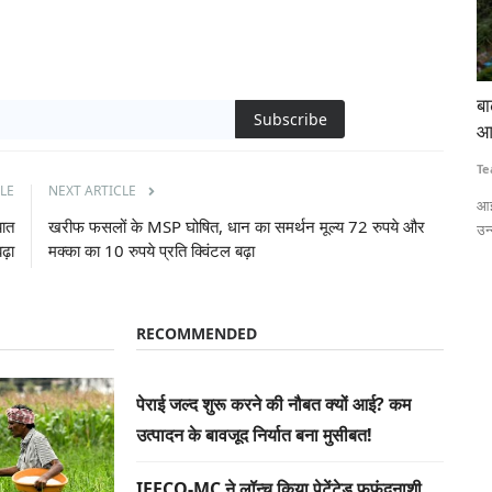
 लाठीचार्ज-
बाढ़ की गहराई और जलभराव का सटीक अनुमान लगाएगी
टे
Subscribe
आईआईटी बॉम्बे की एआई आधारित प्रणाली
कि
Team RuralVoice
Jul 15, 2026
Te
LE
NEXT ARTICLE
 लेकर हजारों
आईआईटी बॉम्बे के शोधकर्ताओं ने एआई और सैटेलाइट रडार डेटा पर आधारित एक
ना
यात
खरीफ फसलों के MSP घोषित, धान का समर्थन मूल्य 72 रुपये और
उन्नत बाढ़...
वि
़ा
मक्का का 10 रुपये प्रति क्विंटल बढ़ा
RECOMMENDED
पेराई जल्द शुरू करने की नौबत क्यों आई? कम
उत्पादन के बावजूद निर्यात बना मुसीबत!
IFFCO-MC ने लॉन्च किया पेटेंटेड फफूंदनाशी