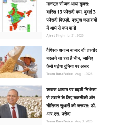
मानसून सीजन आधा गुजरा:
बारिश 13 फीसदी कम, बुवाई 3
फीसदी पिछड़ी, प्रमुख जलाशयों
में आधे से कम पानी
Ajeet Singh
Jul 31, 2026
वैश्विक अनाज बाजार की तस्वीर
बदलने जा रहा है चीन, जानिए
कैसे पड़ेगा दुनिया पर असर
Team RuralVoice
Aug 1, 2026
कपास आयात पर बढ़ती निर्भरता
से उबरने के लिए तकनीकी और
नीतिगत सुधारों की जरूरत: डॉ.
आर.एस. परोदा
Team RuralVoice
Aug 3, 2026