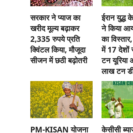
सरकार ने प्याज का
ईरान युद्ध 
खरीद मूल्य बढ़ाकर
ने किया आय
2,335 रुपये प्रति
का विस्तार,
क्विंटल किया, मौजूदा
में 17 देशो
सीजन में छठी बढ़ोतरी
टन यूरिया
लाख टन डी
PM-KISAN योजना
केसीसी ब्य