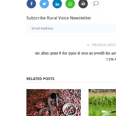
Subscribe Rural Voice Newsletter
ीएफ की वापसी, लेफ्ट का
जंतर मंतर से संसद तक युवाओं का प्रदर्शन: पुलिस
आंसू गैस से तनाव, संसद में भी गूंजा मामला
Ajeet Singh
Jul 20, 2026
PREVIOUS ARTIC
नेतृत्व वाला यूडीएफ स्पष्ट बहुमत
पेपर लीक, शिक्षा व्यवस्था में भ्रष्टाचार और रोजगार जैसे मुद्दों को
पाम ऑयल आयात में तेज उछाल से भारत का वनस्पति तेल आ
युवा...
13% बढ
RELATED POSTS