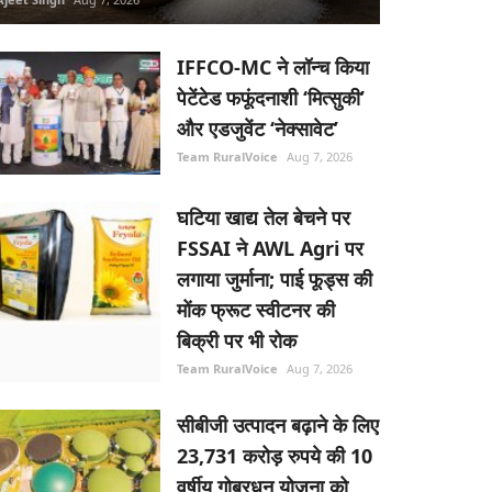
IFFCO-MC ने लॉन्च किया
पेटेंटेड फफूंदनाशी ‘मित्सुकी’
और एडजुवेंट ‘नेक्सावेट’
Team RuralVoice
Aug 7, 2026
घटिया खाद्य तेल बेचने पर
FSSAI ने AWL Agri पर
लगाया जुर्माना; पाई फूड्स की
मोंक फ्रूट स्वीटनर की
बिक्री पर भी रोक
Team RuralVoice
Aug 7, 2026
सीबीजी उत्पादन बढ़ाने के लिए
23,731 करोड़ रुपये की 10
वर्षीय गोबरधन योजना को