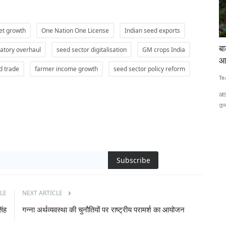
et growth
One Nation One License
Indian seed exports
 लाठीचार्ज-
बाढ़ की गहराई और जलभराव का सटीक अनुमान लगाएगी
टे
atory overhaul
seed sector digitalisation
GM crops India
आईआईटी बॉम्बे की एआई आधारित प्रणाली
कि
d trade
farmer income growth
seed sector policy reform
Team RuralVoice
Jul 15, 2026
Te
 लेकर हजारों
आईआईटी बॉम्बे के शोधकर्ताओं ने एआई और सैटेलाइट रडार डेटा पर आधारित एक
ना
उन्नत बाढ़...
वि
Subscribe
LE
NEXT ARTICLE
िंह
गन्ना अर्थव्यवस्था की चुनौतियों पर राष्ट्रीय परामर्श का आयोजन