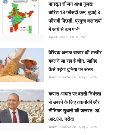
मानसून सीजन आधा गुजरा:
बारिश 13 फीसदी कम, बुवाई 3
फीसदी पिछड़ी, प्रमुख जलाशयों
में आधे से कम पानी
Ajeet Singh
Jul 31, 2026
वैश्विक अनाज बाजार की तस्वीर
बदलने जा रहा है चीन, जानिए
कैसे पड़ेगा दुनिया पर असर
Team RuralVoice
Aug 1, 2026
कपास आयात पर बढ़ती निर्भरता
से उबरने के लिए तकनीकी और
नीतिगत सुधारों की जरूरत: डॉ.
आर.एस. परोदा
Team RuralVoice
Aug 3, 2026