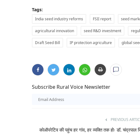
Tags:
India seed industry reforms
FSII report
seed mark
ीएफ की वापसी, लेफ्ट का
जंतर मंतर से संसद तक युवाओं का प्रदर्शन: पुलिस
agricultural innovation
seed R&D investment
regul
आंसू गैस से तनाव, संसद में भी गूंजा मामला
Draft Seed Bill
IP protection agriculture
global see
Ajeet Singh
Jul 20, 2026
नेतृत्व वाला यूडीएफ स्पष्ट बहुमत
पेपर लीक, शिक्षा व्यवस्था में भ्रष्टाचार और रोजगार जैसे मुद्दों को
युवा...
Subscribe Rural Voice Newsletter
PREVIOUS ARTIC
कोऑपरेटिव की पहुंच हर गांव, हर व्यक्ति तक होः डॉ. चंद्रपाल स