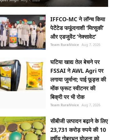
IFFCO-MC ने लॉन्च किया
पेटेंटेड फफूंदनाशी ‘मित्सुकी’
और एडजुवेंट ‘नेक्सावेट’
Team RuralVoice
Aug 7, 2026
घटिया खाद्य तेल बेचने पर
FSSAI ने AWL Agri पर
लगाया जुर्माना; पाई फूड्स की
मोंक फ्रूट स्वीटनर की
बिक्री पर भी रोक
Team RuralVoice
Aug 7, 2026
सीबीजी उत्पादन बढ़ाने के लिए
23,731 करोड़ रुपये की 10
वर्षीय गोबरधन योजना को