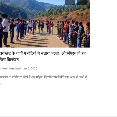
I कानून में प्रस्तावित संशोधन के पीछे कहीं अमेरिका की
बिजनेस की संभाव
लोचना तो नहीं?
मिशन ने किया भा
am RuralVoice
Aug 6, 2026
Team RuralVoice
ेंट एंड सेटलमेंट सिस्टम्स एक्ट में प्रस्तावित संशोधन से भविष्य में UPI के जीरो...
ऑस्ट्रेलियाई डिजिटेक
नवंबर 2024...