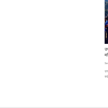
्ड देगा
उत्तराखंड के गांवों में बेटियों ने उठाया बल्ला, लोकप्रिय हो रहा
UP
महिला क्रिकेट
आ
Sanjeev Kandwal
Jan 3, 2025
Te
िए 750 करोड़
उत्तराखंड के सीढ़ीदार खेतों में अब महिला क्रिकेट प्रतियोगिताएं आम हो चली हैं।
पेम
कई...