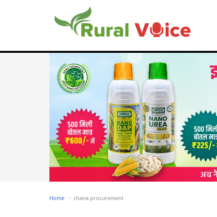
Home
chana procurement