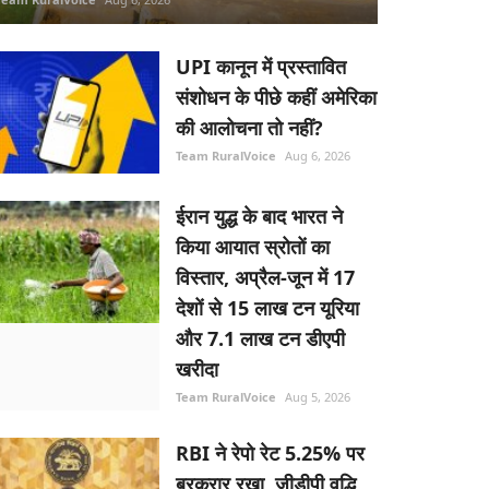
UPI कानून में प्रस्तावित
संशोधन के पीछे कहीं अमेरिका
की आलोचना तो नहीं?
Team RuralVoice
Aug 6, 2026
ईरान युद्ध के बाद भारत ने
किया आयात स्रोतों का
विस्तार, अप्रैल-जून में 17
देशों से 15 लाख टन यूरिया
और 7.1 लाख टन डीएपी
खरीदा
Team RuralVoice
Aug 5, 2026
RBI ने रेपो रेट 5.25% पर
बरकरार रखा, जीडीपी वृद्धि