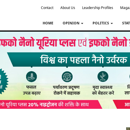
Contact
About Us
Leadership Profiles
Maga
HOME
OPINION
POLITICS
STA