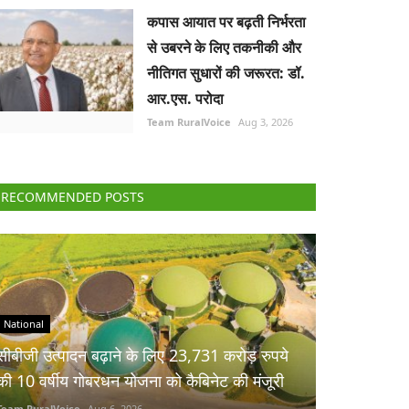
कपास आयात पर बढ़ती निर्भरता
से उबरने के लिए तकनीकी और
नीतिगत सुधारों की जरूरत: डॉ.
आर.एस. परोदा
Team RuralVoice
Aug 3, 2026
RECOMMENDED POSTS
National
सीबीजी उत्पादन बढ़ाने के लिए 23,731 करोड़ रुपये
की 10 वर्षीय गोबरधन योजना को कैबिनेट की मंजूरी
Team RuralVoice
Aug 6, 2026