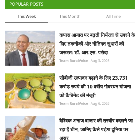
POPULAR POSTS
This Week
This Month
All Time
कपास आयात पर बढ़ती निर्भरता से उबरने के
लिए तकनीकी और नीतिगत सुधारों की
जरूरत: डॉ. आर.एस. परोदा
Team RuralVoice
Aug 3, 2026
सीबीजी उत्पादन बढ़ाने के लिए 23,731
करोड़ रुपये की 10 वर्षीय गोबरधन योजना
को कैबिनेट की मंजूरी
Team RuralVoice
Aug 6, 2026
वैश्विक अनाज बाजार की तस्वीर बदलने जा
रहा है चीन, जानिए कैसे पड़ेगा दुनिया पर
असर