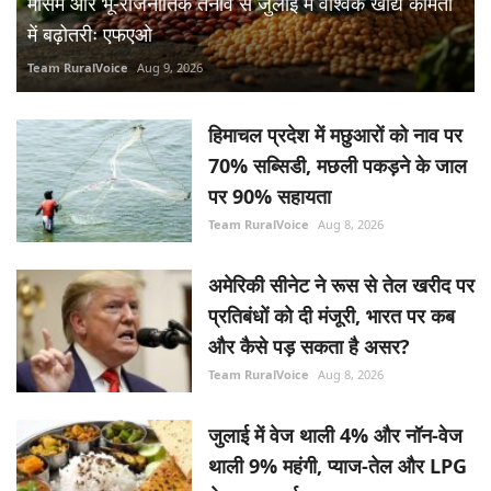
मौसम और भू-राजनीतिक तनाव से जुलाई में वैश्विक खाद्य कीमतों
में बढ़ोतरीः एफएओ
Team RuralVoice
Aug 9, 2026
हिमाचल प्रदेश में मछुआरों को नाव पर
70% सब्सिडी, मछली पकड़ने के जाल
पर 90% सहायता
Team RuralVoice
Aug 8, 2026
अमेरिकी सीनेट ने रूस से तेल खरीद पर
प्रतिबंधों को दी मंजूरी, भारत पर कब
और कैसे पड़ सकता है असर?
Team RuralVoice
Aug 8, 2026
जुलाई में वेज थाली 4% और नॉन-वेज
थाली 9% महंगी, प्याज-तेल और LPG