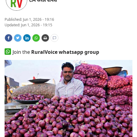
टीम रूरल वॉयस
States
Published:
Jun 1, 2026 - 19:16
Events
Updated: Jun 1, 2026 - 19:15
Agribusiness
Join the
RuralVoice whatsapp group
Agritech
Cooperatives
International
Rural Dialogue
Ground Report
Rural Connect