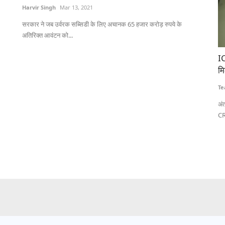
Harvir Singh
Mar 13, 2021
सरकार ने जब उर्वरक सब्सिडी के लिए अचानक 65 हजार करोड़ रुपये के
अतिरिक्त आवंटन को...
गरूकता
ICRISAT को जीन एडिटिंग तकनीक के उपयोग का लाइसेंस
भा
मिला, एशिया और अफ्रीका के छोटे किसानों को मिलेगा लाभ
दा
Team RuralVoice
Aug 4, 2026
Te
के लिए देशव्यापी
अंतरराष्ट्रीय अर्ध-शुष्क उष्णकटिबंधीय फसल अनुसंधान संस्थान (ICRISAT) ने
अम
CRISPR-Cas9...
वि