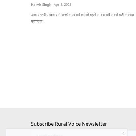
Harvir Singh
Apr 8, 2021
अंतरराष्ट्रीय बाजार में कच्चे माल की कीमतें बढ़ने से देश की सबसे बड़ी उर्वरक
उत्पादक...
6 साल बाद कोई पार्टी
इफको ने देश भर में की एकीकृत नैनो उर्वरक जा
महाअभियान की शुरुआत
Team RuralVoice
Apr 10, 2026
के साथ साथ मुफ्त राशन के मुद्दे ने
IFFCO ने किसानों के बीच नैनो उर्वरकों के उपयोग को बढ़ावा देने 
नैनो...
Subscribe Rural Voice Newsletter