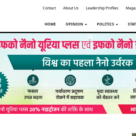
Contact
About Us
Leadership Profiles
Maga
HOME
OPINION
POLITICS
STA