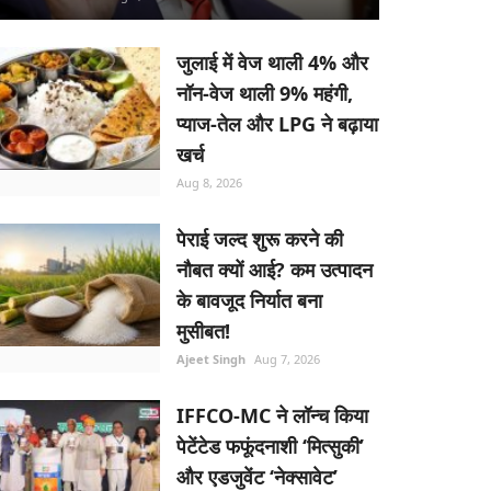
जुलाई में वेज थाली 4% और
नॉन-वेज थाली 9% महंगी,
प्याज-तेल और LPG ने बढ़ाया
खर्च
Aug 8, 2026
पेराई जल्द शुरू करने की
नौबत क्यों आई? कम उत्पादन
के बावजूद निर्यात बना
मुसीबत!
Ajeet Singh
Aug 7, 2026
IFFCO-MC ने लॉन्च किया
पेटेंटेड फफूंदनाशी ‘मित्सुकी’
और एडजुवेंट ‘नेक्सावेट’