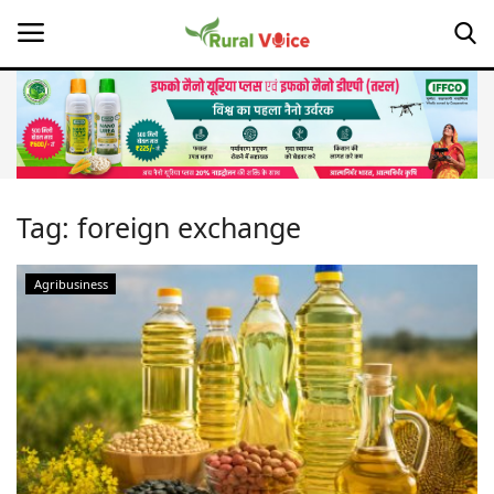
Home
Contact
Tag:
foreign exchange
About Us
Agribusiness
Leadership Profiles
Opinion
Politics
Magazine