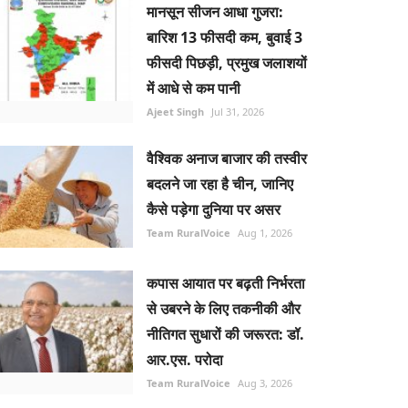
मानसून सीजन आधा गुजरा:
बारिश 13 फीसदी कम, बुवाई 3
फीसदी पिछड़ी, प्रमुख जलाशयों
में आधे से कम पानी
Ajeet Singh
Jul 31, 2026
वैश्विक अनाज बाजार की तस्वीर
बदलने जा रहा है चीन, जानिए
कैसे पड़ेगा दुनिया पर असर
Team RuralVoice
Aug 1, 2026
कपास आयात पर बढ़ती निर्भरता
से उबरने के लिए तकनीकी और
नीतिगत सुधारों की जरूरत: डॉ.
आर.एस. परोदा
Team RuralVoice
Aug 3, 2026