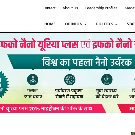
Contact
About Us
Leadership Profiles
Maga
HOME
OPINION
POLITICS
STA