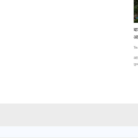
 लाठीचार्ज-
बाढ़ की गहराई और जलभराव का सटीक अनुमान लगाएगी
टे
आईआईटी बॉम्बे की एआई आधारित प्रणाली
कि
Team RuralVoice
Jul 15, 2026
Te
 लेकर हजारों
आईआईटी बॉम्बे के शोधकर्ताओं ने एआई और सैटेलाइट रडार डेटा पर आधारित एक
ना
उन्नत बाढ़...
वि