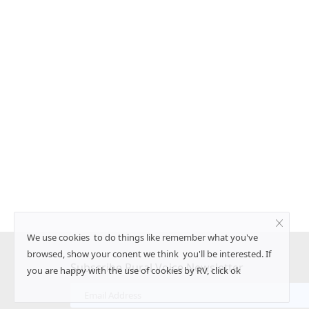
ीएफ की वापसी, लेफ्ट का
जंतर मंतर से संसद तक युवाओं का प्रदर्शन: पुलिस
आंसू गैस से तनाव, संसद में भी गूंजा मामला
Ajeet Singh
Jul 20, 2026
नेतृत्व वाला यूडीएफ स्पष्ट बहुमत
पेपर लीक, शिक्षा व्यवस्था में भ्रष्टाचार और रोजगार जैसे मुद्दों को
युवा...
We use cookies to do things like remember what you've
browsed, show your conent we think you'll be interested. If
Subscribe Rural Voice Newsletter
you are happy with the use of cookies by RV, click ok