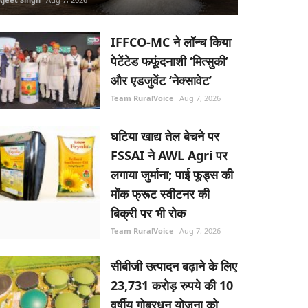
IFFCO-MC ने लॉन्च किया
पेटेंटेड फफूंदनाशी ‘मित्सुकी’
और एडजुवेंट ‘नेक्सावेट’
Team RuralVoice
Aug 7, 2026
घटिया खाद्य तेल बेचने पर
FSSAI ने AWL Agri पर
लगाया जुर्माना; पाई फूड्स की
मोंक फ्रूट स्वीटनर की
बिक्री पर भी रोक
Team RuralVoice
Aug 7, 2026
सीबीजी उत्पादन बढ़ाने के लिए
23,731 करोड़ रुपये की 10
वर्षीय गोबरधन योजना को