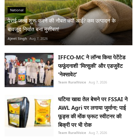
National
पेराई जल्द शुरू करने की नौबत क्यों आई? कम उत्पादन के
बावजूद निर्यात बना मुसीबत!
Ajeet Singh
Aug 7, 2026
IFFCO-MC ने लॉन्च किया पेटेंटेड
फफूंदनाशी ‘मित्सुकी’ और एडजुवेंट
‘नेक्सावेट’
Team RuralVoice
Aug 7, 2026
घटिया खाद्य तेल बेचने पर FSSAI ने
AWL Agri पर लगाया जुर्माना; पाई
फूड्स की मोंक फ्रूट स्वीटनर की
बिक्री पर भी रोक
Team RuralVoice
Aug 7, 2026