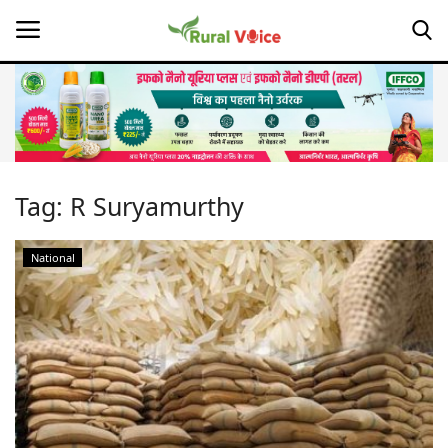
Home
Contact
Tag:
R Suryamurthy
About Us
National
Leadership Profiles
Opinion
Politics
Magazine