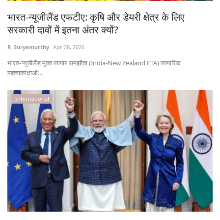
Gallery
भारत-न्यूजीलैंड एफटीए: कृषि और डेयरी क्षेत्र के लिए
सरकारी दावों में इतना अंतर क्यों?
National
R. Suryamurthy
Apr 28, 2026
Latest News
भारत-न्यूजीलैंड मुक्त व्यापार समझौता (India-New Zealand FTA) व्यापारिक
महत्वाकांक्षाओं...
Agriculture Conclave and NACOF
Awards 2022
International
Agri Start-Ups
Language
English
Hindi