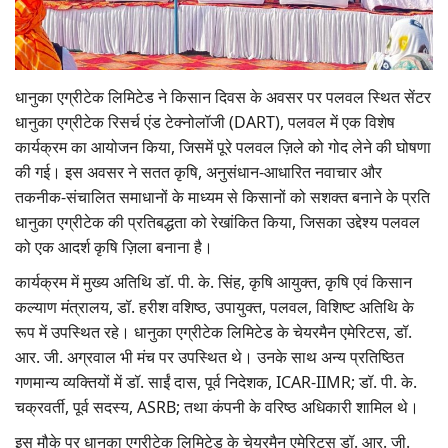
Gallery
National
धानुका एग्रीटेक लिमिटेड ने किसान दिवस के अवसर पर पलवल स्थित सेंटर
धानुका एग्रीटेक रिसर्च एंड टेक्नोलॉजी (DART), पलवल में एक विशेष
Latest News
कार्यक्रम का आयोजन किया, जिसमें पूरे पलवल ज़िले को गोद लेने की घोषणा
की गई। इस अवसर ने सतत कृषि, अनुसंधान-आधारित नवाचार और
Agriculture Conclave and NACOF
Awards 2022
तकनीक-संचालित समाधानों के माध्यम से किसानों को सशक्त बनाने के प्रति
धानुका एग्रीटेक की प्रतिबद्धता को रेखांकित किया, जिसका उद्देश्य पलवल
Agri Start-Ups
को एक आदर्श कृषि ज़िला बनाना है।
कार्यक्रम में मुख्य अतिथि डॉ. पी. के. सिंह, कृषि आयुक्त, कृषि एवं किसान
Language
कल्याण मंत्रालय, डॉ. हरीश वशिष्ठ, उपायुक्त, पलवल, विशिष्ट अतिथि के
रूप में उपस्थित रहे। धानुका एग्रीटेक लिमिटेड के चेयरमैन एमेरिटस, डॉ.
English
Hindi
आर. जी. अग्रवाल भी मंच पर उपस्थित थे। उनके साथ अन्य प्रतिष्ठित
गणमान्य व्यक्तियों में डॉ. साईं दास, पूर्व निदेशक, ICAR-IIMR; डॉ. पी. के.
चक्रवर्ती, पूर्व सदस्य, ASRB; तथा कंपनी के वरिष्ठ अधिकारी शामिल थे।
इस मौके पर धानुका एग्रीटेक लिमिटेड के चेयरमैन एमेरिटस डॉ. आर. जी.