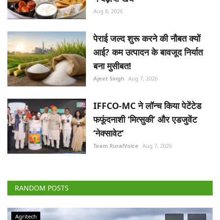
Aug 8, 2026
पेराई जल्द शुरू करने की नौबत क्यों
आई? कम उत्पादन के बावजूद निर्यात
बना मुसीबत!
Ajeet Singh
Aug 7, 2026
IFFCO-MC ने लॉन्च किया पेटेंटेड
फफूंदनाशी ‘मित्सुकी’ और एडजुवेंट
‘नेक्सावेट’
Team RuralVoice
Aug 7, 2026
RANDOM POSTS
Agritech