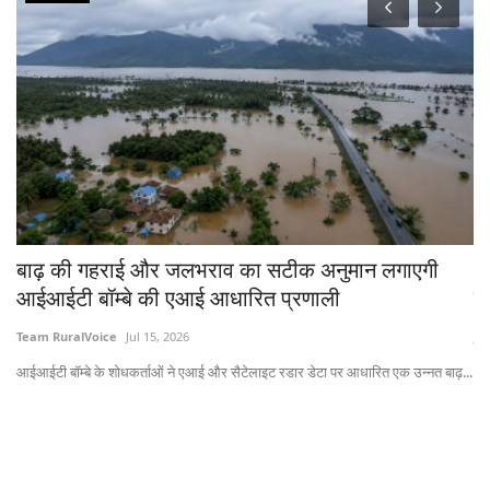
चे
बाढ़ की गहराई और जलभराव का सटीक अनुमान लगाएगी
भा
आईआईटी बॉम्बे की एआई आधारित प्रणाली
त
Team RuralVoice
Jul 15, 2026
Jul
आईआईटी बॉम्बे के शोधकर्ताओं ने एआई और सैटेलाइट रडार डेटा पर आधारित एक उन्नत बाढ़...
लेख