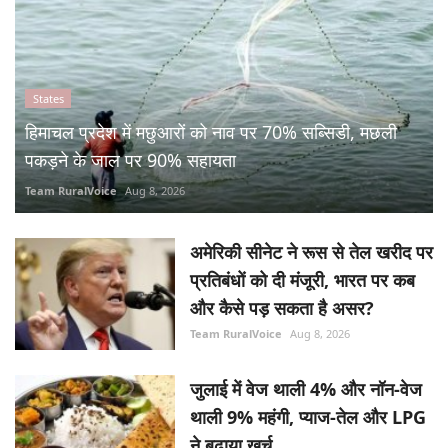
States
हिमाचल प्रदेश में मछुआरों को नाव पर 70% सब्सिडी, मछली
पकड़ने के जाल पर 90% सहायता
Team RuralVoice
Aug 8, 2026
अमेरिकी सीनेट ने रूस से तेल खरीद पर
प्रतिबंधों को दी मंजूरी, भारत पर कब
और कैसे पड़ सकता है असर?
Team RuralVoice
Aug 8, 2026
जुलाई में वेज थाली 4% और नॉन-वेज
थाली 9% महंगी, प्याज-तेल और LPG
ने बढ़ाया खर्च