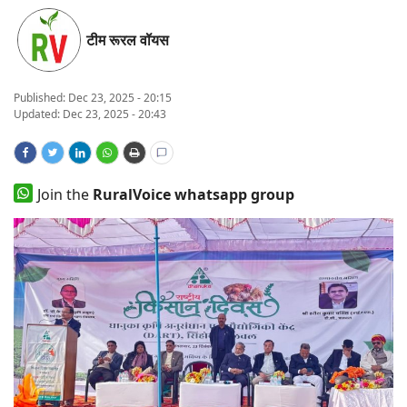
States
टीम रूरल वॉयस
Events
Published:
Dec 23, 2025 - 20:15
Updated: Dec 23, 2025 - 20:43
Agribusiness
Agritech
Join the
RuralVoice whatsapp group
Cooperatives
International
Rural Dialogue
Ground Report
Rural Connect