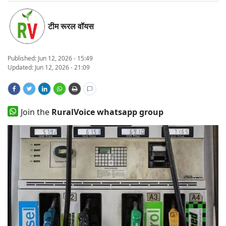
States
टीम रूरल वॉयस
Events
Published:
Jun 12, 2026 - 15:49
Agribusiness
Updated: Jun 12, 2026 - 21:09
Agritech
Join the
RuralVoice whatsapp group
Cooperatives
International
Rural Dialogue
Ground Report
Rural Connect