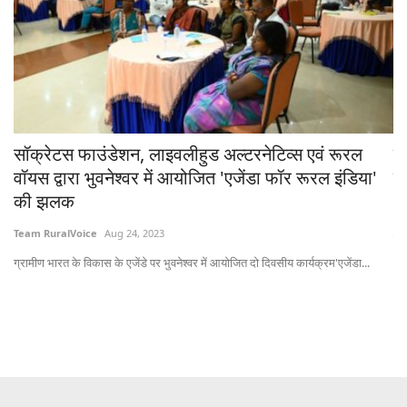
सॉक्रेटस फाउंडेशन, लाइवलीहुड अल्टरनेटिव्स एवं रूरल
र
वॉयस द्वारा भुवनेश्वर में आयोजित 'एजेंडा फॉर रूरल इंडिया'
मे
की झलक
Aj
Team RuralVoice
Aug 24, 2023
करी
...
ग्रामीण भारत के विकास के एजेंडे पर भुवनेश्वर में आयोजित दो दिवसीय कार्यक्रम'एजेंडा...