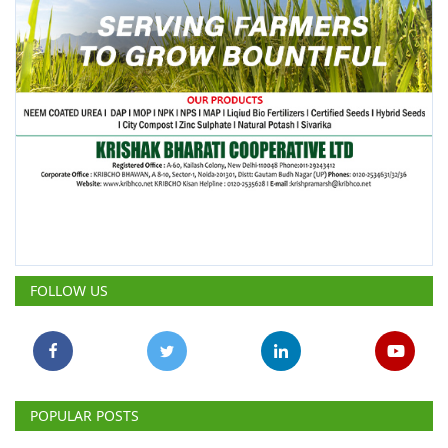
FOLLOW US
POPULAR POSTS
This Week
This Month
All Time
कपास आयात पर बढ़ती निर्भरता से उबरने के
लिए तकनीकी और नीतिगत सुधारों की
जरूरत: डॉ. आर.एस. परोदा