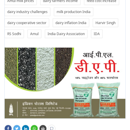
Amul milk prices
dairy farmers income
feed cost increase
dairy industry challenges
milk production India
dairy cooperative sector
dairy inflation India
Harvir Singh
RS Sodhi
Amul
India Dairy Association
IDA