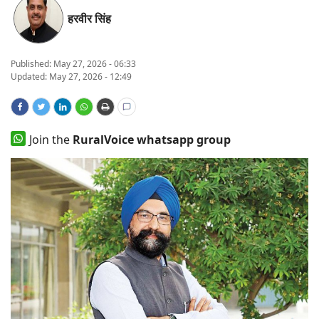
हरवीर सिंह
States
Events
Published:
May 27, 2026 - 06:33
Updated: May 27, 2026 - 12:49
Agribusiness
Agritech
Join the
RuralVoice whatsapp group
Cooperatives
International
Rural Dialogue
Ground Report
Rural Connect