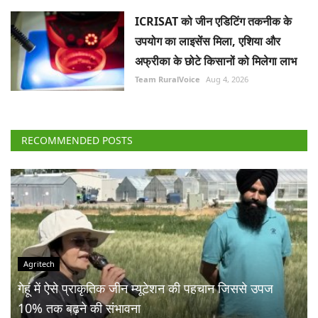
RECOMMENDED POSTS
Agritech
गेहूं में ऐसे प्राकृतिक जीन म्यूटेशन की पहचान जिससे उपज
10% तक बढ़ने की संभावना
Team RuralVoice
Aug 10, 2026
मौसम और भू-राजनीतिक तनाव से
जुलाई में वैश्विक खाद्य कीमतों में
बढ़ोतरीः एफएओ