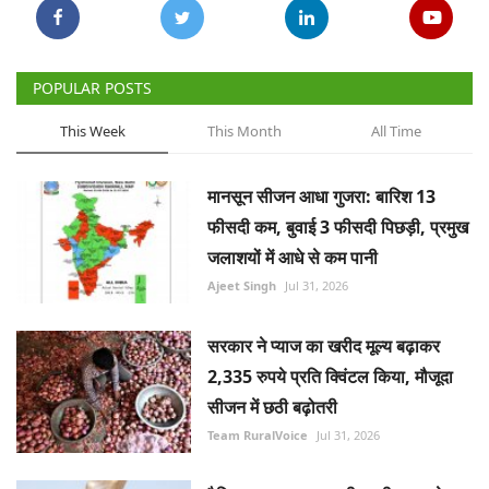
मानसून सीजन आधा गुजरा: बारिश 13
फीसदी कम, बुवाई 3 फीसदी पिछड़ी, प्रमुख
जलाशयों में आधे से कम पानी
Ajeet Singh
Jul 31, 2026
सरकार ने प्याज का खरीद मूल्य बढ़ाकर
2,335 रुपये प्रति क्विंटल किया, मौजूदा
सीजन में छठी बढ़ोतरी
Team RuralVoice
Jul 31, 2026
वैश्विक अनाज बाजार की तस्वीर बदलने जा
रहा है चीन, जानिए कैसे पड़ेगा दुनिया पर
असर
Team RuralVoice
Aug 1, 2026
कपास आयात पर बढ़ती निर्भरता से उबरने के