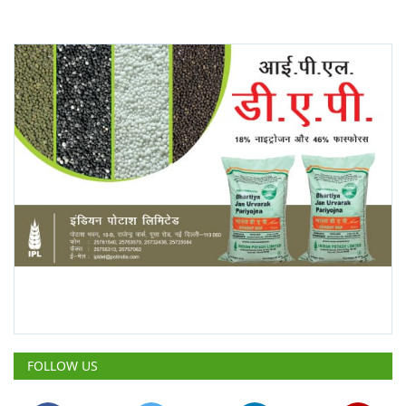
FOLLOW US
POPULAR POSTS
This Week
This Month
All Time