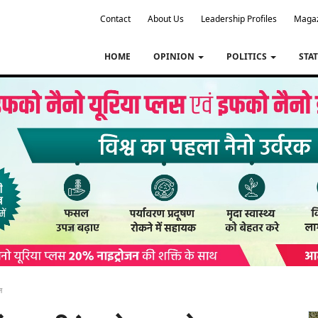
Contact
About Us
Leadership Profiles
Maga
HOME
OPINION
POLITICS
STA
न