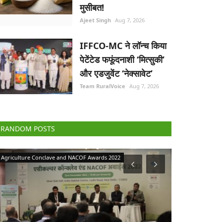
मुसीबत!
Ajeet Singh
Aug 7, 2026
IFFCO-MC ने लॉन्च किया
पेटेंटेड फफूंदनाशी ‘मित्सुकी’
और एडजुवेंट ‘नेक्सावेट’
Team RuralVoice
Aug 7, 2026
RANDOM POSTS
Rural Connect
Agribusiness