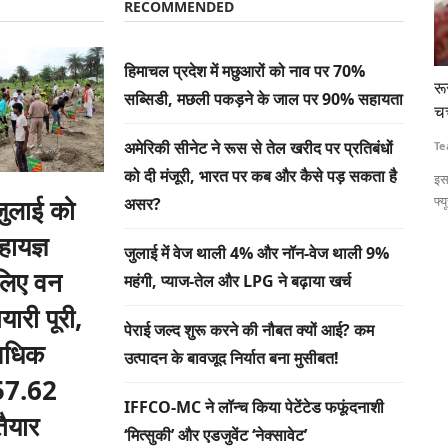
RECOMMENDED
हिमाचल प्रदेश में मछुआरों को नाव पर 70%
के लिए
रूरल वॉयस कॉन्क्लेवः कृषि मार्केटिंग में टेक्नोलॉजी के महत्व पर
बक
सब्सिडी, मछली पकड़ने के जाल पर 90% सहायता
चर्चा, कोऑपरेटिव की भूमिका पर भी जोर
सर
अमेरिकी सीनेट ने रूस से तेल खरीद पर प्रतिबंधों
Team RuralVoice
Dec 29, 2022
Te
को दी मंजूरी, भारत पर कब और कैसे पड़ सकता है
पिछले एक हफ्ते
इस कॉन्क्लेव में पैनल चर्चा का एक विषय था नए जमाने की एग्रीकल्चर मार्केटिंग -
भुव
 जुलाई को
फ्यूचर...
बक
असर?
ायज्ञ
जुलाई में वेज थाली 4% और नॉन-वेज थाली 9%
लिए वन
महंगी, प्याज-तेल और LPG ने बढ़ाया खर्च
यारी पूरी,
पेराई जल्द शुरू करने की नौबत क्यों आई? कम
अधिक
उत्पादन के बावजूद निर्यात बना मुसीबत!
ं 57.62
IFFCO-MC ने लॉन्च किया पेटेंटेड फफूंदनाशी
तैयार
‘मित्सुकी’ और एडजुवेंट ‘नेक्सावेट’