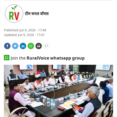
States
टीम रूरल वॉयस
Events
Published:
Jun 9, 2026 - 17:48
Agribusiness
Updated: Jun 9, 2026 - 17:47
Agritech
Join the
RuralVoice whatsapp group
Cooperatives
International
Rural Dialogue
Ground Report
Rural Connect