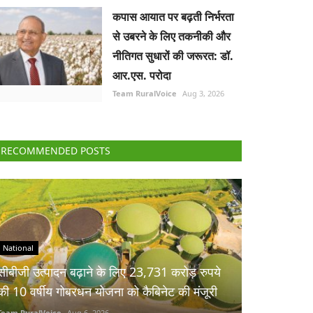
कपास आयात पर बढ़ती निर्भरता
से उबरने के लिए तकनीकी और
नीतिगत सुधारों की जरूरत: डॉ.
आर.एस. परोदा
Team RuralVoice
Aug 3, 2026
RECOMMENDED POSTS
National
सीबीजी उत्पादन बढ़ाने के लिए 23,731 करोड़ रुपये
की 10 वर्षीय गोबरधन योजना को कैबिनेट की मंजूरी
Team RuralVoice
Aug 6, 2026