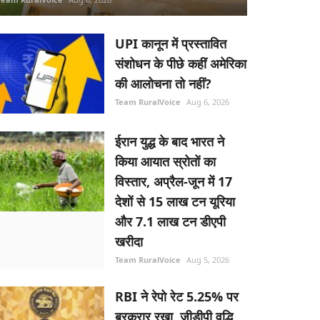
UPI कानून में प्रस्तावित
संशोधन के पीछे कहीं अमेरिका
की आलोचना तो नहीं?
Team RuralVoice
Aug 6, 2026
ईरान युद्ध के बाद भारत ने
किया आयात स्रोतों का
विस्तार, अप्रैल-जून में 17
देशों से 15 लाख टन यूरिया
और 7.1 लाख टन डीएपी
खरीदा
Team RuralVoice
Aug 5, 2026
RBI ने रेपो रेट 5.25% पर
बरकरार रखा, जीडीपी वृद्धि