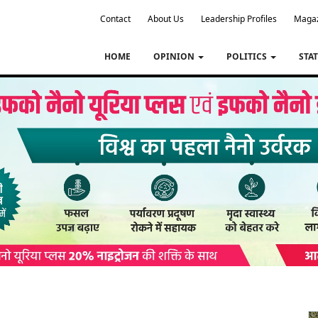
Contact
About Us
Leadership Profiles
Maga
HOME
OPINION
POLITICS
STA