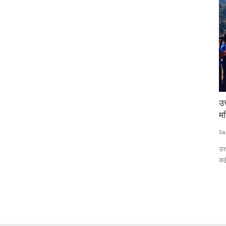
्ड देगा
उत्तराखंड के गांवों में बेटियों ने उठाया बल्ला, लोकप्रिय हो रहा
UP
महिला क्रिकेट
आ
Sanjeev Kandwal
Jan 3, 2025
Te
िए 750 करोड़
उत्तराखंड के सीढ़ीदार खेतों में अब महिला क्रिकेट प्रतियोगिताएं आम हो चली हैं।
पेम
कई...