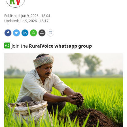
States
Published:
Jun 9, 2026 - 18:04
Updated: Jun 9, 2026 - 18:17
Events
Agribusiness
Join the
RuralVoice whatsapp group
Agritech
Cooperatives
International
Rural Dialogue
Ground Report
Rural Connect