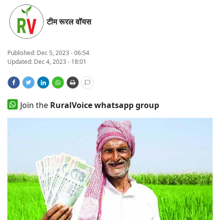
States
टीम रूरल वॉयस
Events
Published:
Dec 5, 2023 - 06:54
Updated: Dec 4, 2023 - 18:01
Agribusiness
Agritech
Join the
RuralVoice whatsapp group
Cooperatives
International
Rural Dialogue
Ground Report
Rural Connect