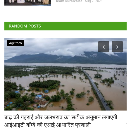
RANDOM POSTS
Agritech
चे
बाढ़ की गहराई और जलभराव का सटीक अनुमान लगाएगी
भा
आईआईटी बॉम्बे की एआई आधारित प्रणाली
त