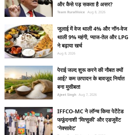
और कैसे पड़ सकता है असर?
Team RuralVoice
Aug 8, 2026
जुलाई में वेज थाली 4% और नॉन-वेज
थाली 9% महंगी, प्याज-तेल और LPG
ने बढ़ाया खर्च
Aug 8, 2026
पेराई जल्द शुरू करने की नौबत क्यों
आई? कम उत्पादन के बावजूद निर्यात
बना मुसीबत!
Ajeet Singh
Aug 7, 2026
IFFCO-MC ने लॉन्च किया पेटेंटेड
फफूंदनाशी ‘मित्सुकी’ और एडजुवेंट
‘नेक्सावेट’
Team RuralVoice
Aug 7, 2026