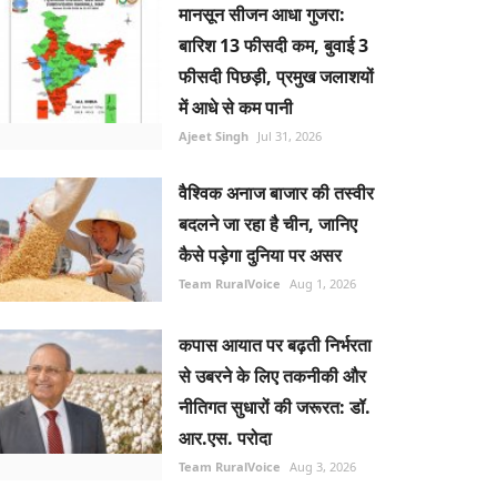
मानसून सीजन आधा गुजरा:
बारिश 13 फीसदी कम, बुवाई 3
फीसदी पिछड़ी, प्रमुख जलाशयों
में आधे से कम पानी
Ajeet Singh
Jul 31, 2026
वैश्विक अनाज बाजार की तस्वीर
बदलने जा रहा है चीन, जानिए
कैसे पड़ेगा दुनिया पर असर
Team RuralVoice
Aug 1, 2026
कपास आयात पर बढ़ती निर्भरता
से उबरने के लिए तकनीकी और
नीतिगत सुधारों की जरूरत: डॉ.
आर.एस. परोदा
Team RuralVoice
Aug 3, 2026