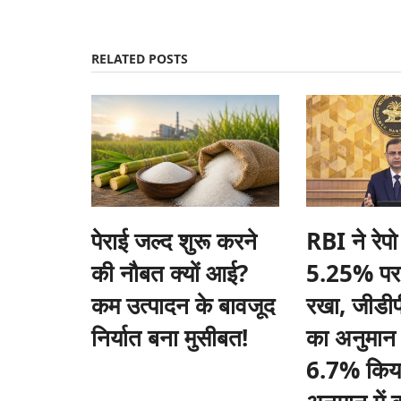
RELATED POSTS
ीएफ की वापसी, लेफ्ट का
जंतर मंतर से संसद तक युवाओं का प्रदर्शन: पुलिस
आंसू गैस से तनाव, संसद में भी गूंजा मामला
Ajeet Singh
Jul 20, 2026
नेतृत्व वाला यूडीएफ स्पष्ट बहुमत
पेपर लीक, शिक्षा व्यवस्था में भ्रष्टाचार और रोजगार जैसे मुद्दों को
युवा...
पेराई जल्द शुरू करने
RBI ने रेपो
की नौबत क्यों आई?
5.25% पर
कम उत्पादन के बावजूद
रखा, जीडीपी
निर्यात बना मुसीबत!
का अनुमान
6.7% किया,