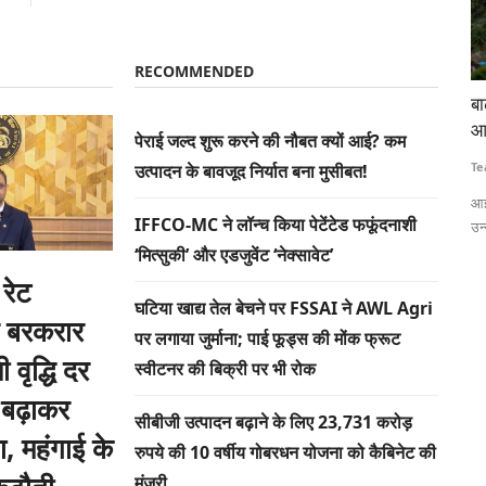
RECOMMENDED
 लाठीचार्ज-
बाढ़ की गहराई और जलभराव का सटीक अनुमान लगाएगी
टे
आईआईटी बॉम्बे की एआई आधारित प्रणाली
कि
पेराई जल्द शुरू करने की नौबत क्यों आई? कम
Team RuralVoice
Jul 15, 2026
Te
उत्पादन के बावजूद निर्यात बना मुसीबत!
 लेकर हजारों
आईआईटी बॉम्बे के शोधकर्ताओं ने एआई और सैटेलाइट रडार डेटा पर आधारित एक
ना
IFFCO-MC ने लॉन्च किया पेटेंटेड फफूंदनाशी
उन्नत बाढ़...
वि
‘मित्सुकी’ और एडजुवेंट ‘नेक्सावेट’
 रेट
घटिया खाद्य तेल बेचने पर FSSAI ने AWL Agri
 बरकरार
पर लगाया जुर्माना; पाई फूड्स की मोंक फ्रूट
 वृद्धि दर
स्वीटनर की बिक्री पर भी रोक
 बढ़ाकर
सीबीजी उत्पादन बढ़ाने के लिए 23,731 करोड़
 महंगाई के
रुपये की 10 वर्षीय गोबरधन योजना को कैबिनेट की
मंजूरी