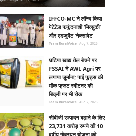
IFFCO-MC ने लॉन्च किया
पेटेंटेड फफूंदनाशी ‘मित्सुकी’
और एडजुवेंट ‘नेक्सावेट’
Team RuralVoice
Aug 7, 2026
घटिया खाद्य तेल बेचने पर
FSSAI ने AWL Agri पर
लगाया जुर्माना; पाई फूड्स की
मोंक फ्रूट स्वीटनर की
बिक्री पर भी रोक
Team RuralVoice
Aug 7, 2026
सीबीजी उत्पादन बढ़ाने के लिए
23,731 करोड़ रुपये की 10
वर्षीय गोबरधन योजना को