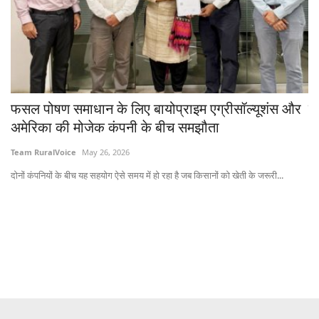
ोध
फसल पोषण समाधान के लिए बायोप्राइम एग्रीसॉल्यूशंस और
ट
अमेरिका की मोजेक कंपनी के बीच समझौता
8
Team RuralVoice
May 26, 2026
Dr
दोनों कंपनियों के बीच यह सहयोग ऐसे समय में हो रहा है जब किसानों को खेती के जरूरी...
भार
ा
Subscribe Rural Voice Newsletter
Subscribe