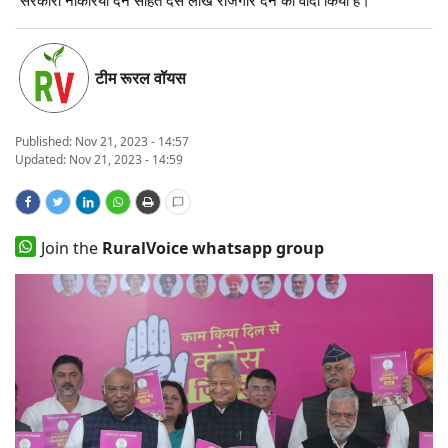
States
टीम रूरल वॉयस
Events
Agribusiness
Published:
Nov 21, 2023 - 14:57
Updated: Nov 21, 2023 - 14:59
Agritech
Cooperatives
Join the
RuralVoice whatsapp group
International
Rural Dialogue
Ground Report
Rural Connect