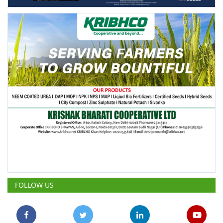
FOLLOW US
POPULAR POSTS
This Week
This Month
All Time