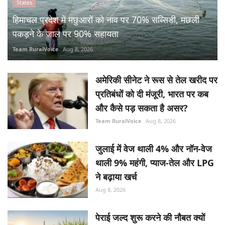
अमेरिकी सीनेट ने रूस से तेल खरीद पर
प्रतिबंधों को दी मंजूरी, भारत पर कब
और कैसे पड़ सकता है असर?
Team RuralVoice
Aug 8, 2026
जुलाई में वेज थाली 4% और नॉन-वेज
थाली 9% महंगी, प्याज-तेल और LPG
ने बढ़ाया खर्च
Aug 8, 2026
पेराई जल्द शुरू करने की नौबत क्यों
आई? कम उत्पादन के बावजूद निर्यात
बना मुसीबत!
Ajeet Singh
Aug 7, 2026
IFFCO-MC ने लॉन्च किया पेटेंटेड