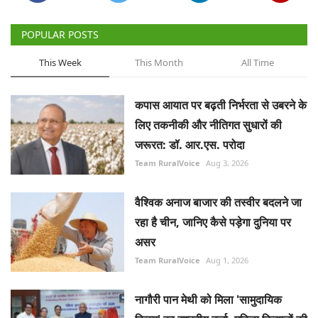
कपास आयात पर बढ़ती निर्भरता से उबरने के
लिए तकनीकी और नीतिगत सुधारों की
जरूरत: डॉ. आर.एस. परोदा
Team RuralVoice
Aug 3, 2026
वैश्विक अनाज बाजार की तस्वीर बदलने जा
रहा है चीन, जानिए कैसे पड़ेगा दुनिया पर
असर
Team RuralVoice
Aug 1, 2026
नागौरी पान मेथी को मिला 'सामुदायिक
किस्म' का राष्ट्रीय दर्जा, महिला किसानों की
बड़ी उपलब्धि
Team RuralVoice
Aug 1, 2026
सीबीजी उत्पादन बढ़ाने के लिए 23,731
करोड़ रुपये की 10 वर्षीय गोबरधन योजना