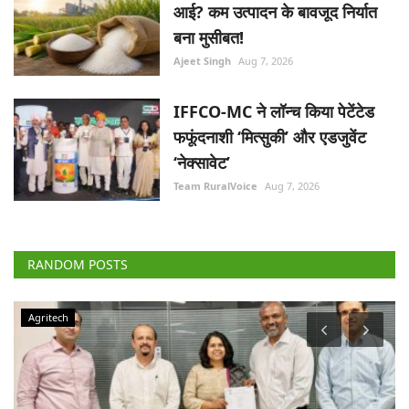
फफूंदनाशी ‘मित्सुकी’ और एडजुवेंट
‘नेक्सावेट’
Team RuralVoice
Aug 7, 2026
RANDOM POSTS
Agritech