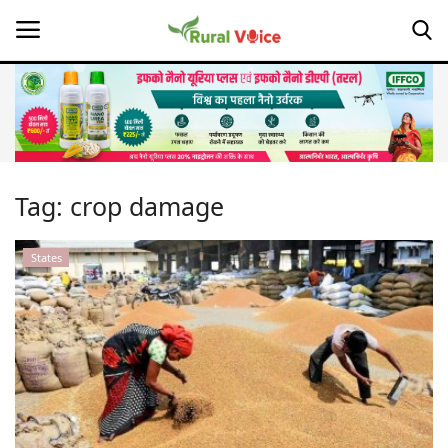
Home
Contact
Tag:
crop damage
About Us
States
Leadership Profiles
Opinion
Politics
Magazine