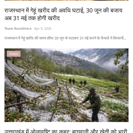
Gallery
राजस्थान में गेहूं खरीद की अवधि घटाई, 30 जून की बजाय
अब 31 मई तक होगी खरीद
National
Team RuralVoice
Apr 9, 2026
Latest News
राजस्थान में गेहूं खरीद की समय सीमा 30 जून से घटाकर 31 मई करने के फैसले ने किसानों...
Agriculture Conclave and NACOF
States
Awards 2022
Agri Start-Ups
Language
English
Hindi
उत्तराखंड में ओलावृष्टि का कहर: बागवानी और खेती को भारी