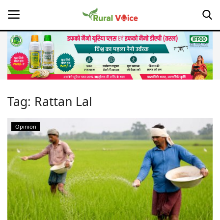
Home
Contact
Tag:
Rattan Lal
About Us
Opinion
Leadership Profiles
Opinion
Politics
Magazine