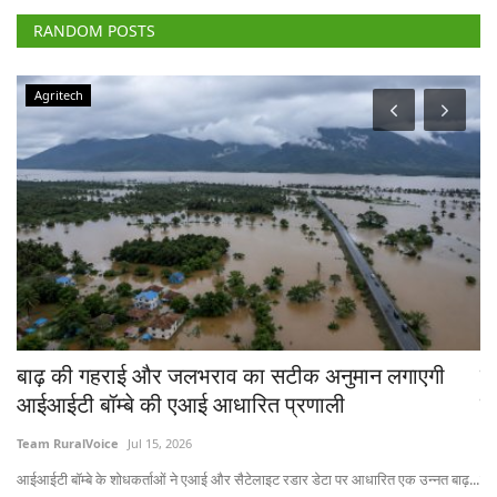
RANDOM POSTS
Agritech
्ज-
बाढ़ की गहराई और जलभराव का सटीक अनुमान लगाएगी
ट
आईआईटी बॉम्बे की एआई आधारित प्रणाली
कि
Team RuralVoice
Jul 15, 2026
Te
आईआईटी बॉम्बे के शोधकर्ताओं ने एआई और सैटेलाइट रडार डेटा पर आधारित एक उन्नत बाढ़...
नास