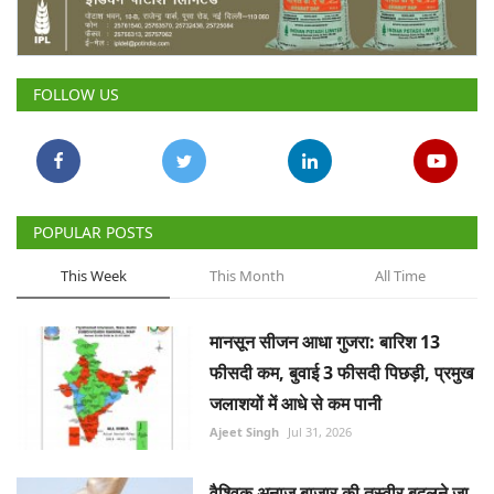
Gallery
National
FOLLOW US
Latest News
Agriculture Conclave and NACOF
Awards 2022
POPULAR POSTS
Agri Start-Ups
This Week
This Month
All Time
Language
मानसून सीजन आधा गुजरा: बारिश 13
English
Hindi
फीसदी कम, बुवाई 3 फीसदी पिछड़ी, प्रमुख
जलाशयों में आधे से कम पानी
Ajeet Singh
Jul 31, 2026
वैश्विक अनाज बाजार की तस्वीर बदलने जा