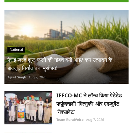
National
पेराई जल्द शुरू करने की नौबत क्यों आई? कम उत्पादन के
बावजूद निर्यात बना मुसीबत!
Ajeet Singh
Aug 7, 2026
IFFCO-MC ने लॉन्च किया पेटेंटेड
फफूंदनाशी ‘मित्सुकी’ और एडजुवेंट
‘नेक्सावेट’
Team RuralVoice
Aug 7, 2026