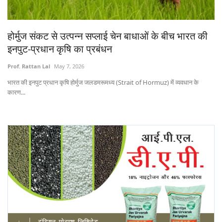
States
होर्मुज संकट से उत्पन्न सप्लाई चेन बाधाओं के बीच भारत की
Events
इनपुट-प्रधान कृषि का प्रबंधन
Agribusiness
Prof. Rattan Lal
May 7, 2026
भारत की इनपुट प्रधान कृषि होर्मुज जलडमरूमध्य (Strait of Hormuz) में व्यवधान के
Agritech
कारण...
Cooperatives
International
Rural Dialogue
Ground Report
Rural Connect