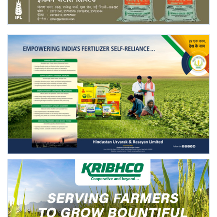
Gallery
National
Latest News
Agriculture Conclave and NACOF
Awards 2022
Agri Start-Ups
Language
English
Hindi