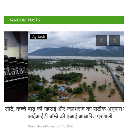
RANDOM POSTS
Agritech
चे
बाढ़ की गहराई और जलभराव का सटीक अनुमान लगाएगी
भा
आईआईटी बॉम्बे की एआई आधारित प्रणाली
त
Team RuralVoice
Jul 15, 2026
Jul