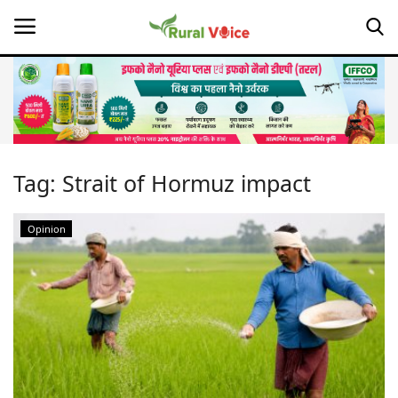
Home
Contact
Tag:
Strait of Hormuz impact
About Us
Opinion
Leadership Profiles
Opinion
Politics
Magazine