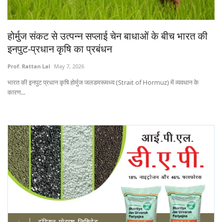
States
होर्मुज संकट से उत्पन्न सप्लाई चेन बाधाओं के बीच भारत की
Events
इनपुट-प्रधान कृषि का प्रबंधन
Agribusiness
Prof. Rattan Lal
May 7, 2026
भारत की इनपुट प्रधान कृषि होर्मुज जलडमरूमध्य (Strait of Hormuz) में व्यवधान के
Agritech
कारण...
Cooperatives
International
Rural Dialogue
Ground Report
Rural Connect