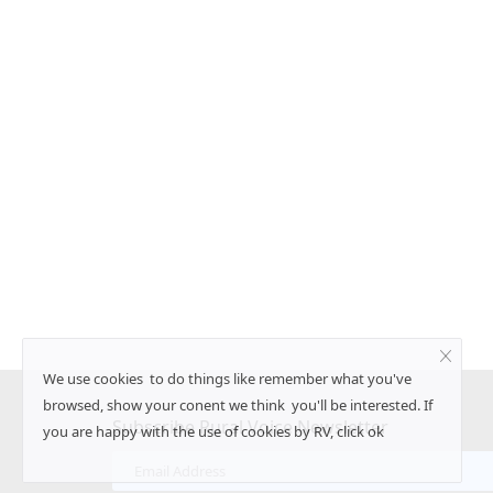
ीएफ की वापसी, लेफ्ट का
जंतर मंतर से संसद तक युवाओं का प्रदर्शन: पुलिस
आंसू गैस से तनाव, संसद में भी गूंजा मामला
Ajeet Singh
Jul 20, 2026
नेतृत्व वाला यूडीएफ स्पष्ट बहुमत
पेपर लीक, शिक्षा व्यवस्था में भ्रष्टाचार और रोजगार जैसे मुद्दों को
युवा...
We use cookies to do things like remember what you've
browsed, show your conent we think you'll be interested. If
Subscribe Rural Voice Newsletter
you are happy with the use of cookies by RV, click ok