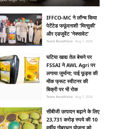
IFFCO-MC ने लॉन्च किया
पेटेंटेड फफूंदनाशी ‘मित्सुकी’
और एडजुवेंट ‘नेक्सावेट’
Team RuralVoice
Aug 7, 2026
घटिया खाद्य तेल बेचने पर
FSSAI ने AWL Agri पर
लगाया जुर्माना; पाई फूड्स की
मोंक फ्रूट स्वीटनर की
बिक्री पर भी रोक
Team RuralVoice
Aug 7, 2026
सीबीजी उत्पादन बढ़ाने के लिए
23,731 करोड़ रुपये की 10
वर्षीय गोबरधन योजना को