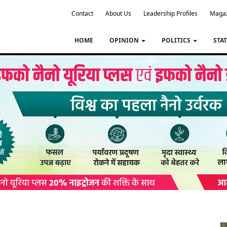
Contact
About Us
Leadership Profiles
Maga
HOME
OPINION
POLITICS
STA