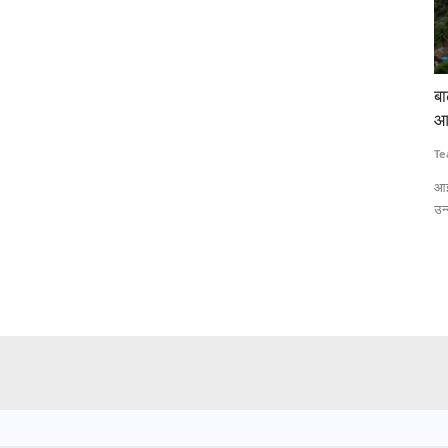
 लाठीचार्ज-
बाढ़ की गहराई और जलभराव का सटीक अनुमान लगाएगी
टे
आईआईटी बॉम्बे की एआई आधारित प्रणाली
कि
Team RuralVoice
Jul 15, 2026
Te
 लेकर हजारों
आईआईटी बॉम्बे के शोधकर्ताओं ने एआई और सैटेलाइट रडार डेटा पर आधारित एक
ना
उन्नत बाढ़...
वि