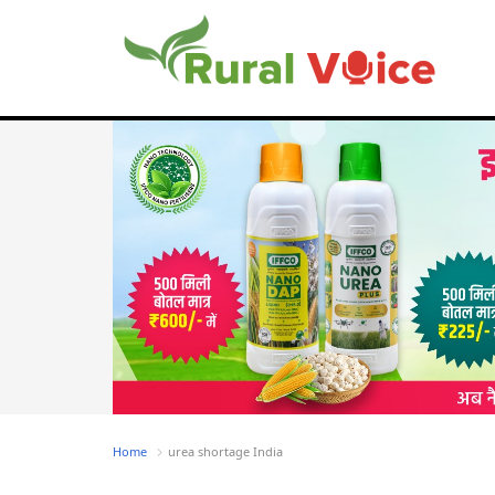
Home
urea shortage India