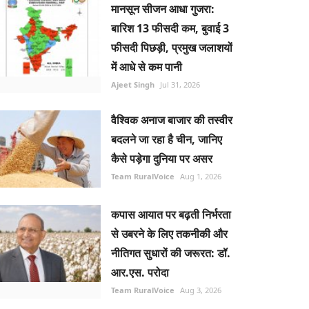
मानसून सीजन आधा गुजरा:
बारिश 13 फीसदी कम, बुवाई 3
फीसदी पिछड़ी, प्रमुख जलाशयों
में आधे से कम पानी
Ajeet Singh
Jul 31, 2026
वैश्विक अनाज बाजार की तस्वीर
बदलने जा रहा है चीन, जानिए
कैसे पड़ेगा दुनिया पर असर
Team RuralVoice
Aug 1, 2026
कपास आयात पर बढ़ती निर्भरता
से उबरने के लिए तकनीकी और
नीतिगत सुधारों की जरूरत: डॉ.
आर.एस. परोदा
Team RuralVoice
Aug 3, 2026