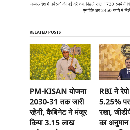
मध्यप्रदेश में उर्वरकों की नई दरें तय, पिछले साल 1720 रुपये में ब
एनपीके अब 2450 रुपये में मिल
018 के कैराना लोक सभा
अब खेत-खलिहानों से चलेगी सरकार: शिवराज सिं
RELATED POSTS
Harvir Singh
Sep 20, 2025
केंद्रीय कृषि एवं किसान कल्याण तथा ग्रामीण विकास मंत्री शिव
लगातार...
के लोक सभा चुनावों के पहले अगर यह
PM-KISAN योजना
RBI ने रेपो
2030-31 तक जारी
5.25% पर
रहेगी, कैबिनेट ने मंजूर
रखा, जीडीपी
किया 3.15 लाख
का अनुमान