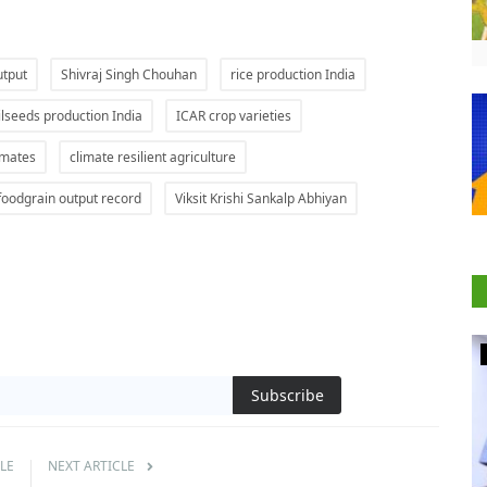
utput
Shivraj Singh Chouhan
rice production India
ilseeds production India
ICAR crop varieties
imates
climate resilient agriculture
foodgrain output record
Viksit Krishi Sankalp Abhiyan
National
Subscribe
LE
NEXT ARTICLE