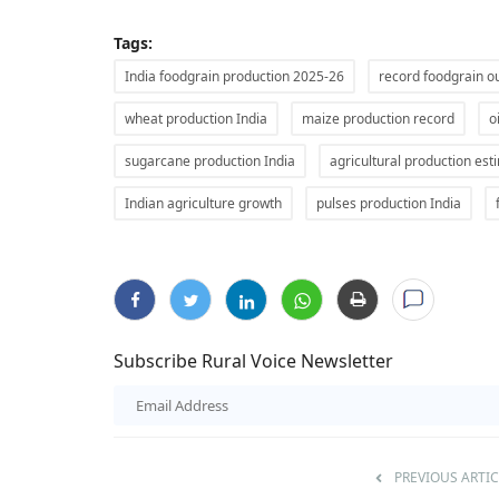
Tags:
India foodgrain production 2025-26
record foodgrain o
wheat production India
maize production record
o
sugarcane production India
agricultural production est
Indian agriculture growth
pulses production India
Subscribe Rural Voice Newsletter
Rural Dialogue
PREVIOUS ARTIC