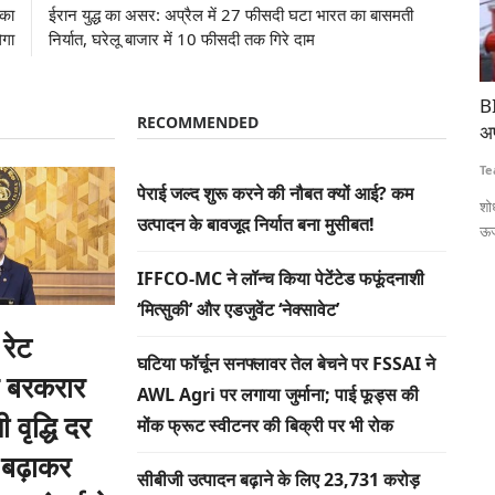
िका
ईरान युद्ध का असर: अप्रैल में 27 फीसदी घटा भारत का बासमती
ेगा
निर्यात, घरेलू बाजार में 10 फीसदी तक गिरे दाम
ह चौहान
BITS की तकनीक से दोबारा इस्तेमाल लायक बनेगा बायोफार्मा
क्
RECOMMENDED
अपशिष्ट जल, साथ में मिलेगी स्वच्छ ऊर्जा
फं
Team RuralVoice
Aug 3, 2026
Te
राज सिंह चौहान
पेराई जल्द शुरू करने की नौबत क्यों आई? कम
शोधकर्ताओं ने तीन चरणों वाली एक नई उपचार प्रणाली विकसित की है, जिसमें
कें
उत्पादन के बावजूद निर्यात बना मुसीबत!
ऊर्जा की अधिक...
रुप
IFFCO-MC ने लॉन्च किया पेटेंटेड फफूंदनाशी
‘मित्सुकी’ और एडजुवेंट ‘नेक्सावेट’
 रेट
घटिया फॉर्चून सनफ्लावर तेल बेचने पर FSSAI ने
 बरकरार
AWL Agri पर लगाया जुर्माना; पाई फूड्स की
 वृद्धि दर
मोंक फ्रूट स्वीटनर की बिक्री पर भी रोक
 बढ़ाकर
सीबीजी उत्पादन बढ़ाने के लिए 23,731 करोड़