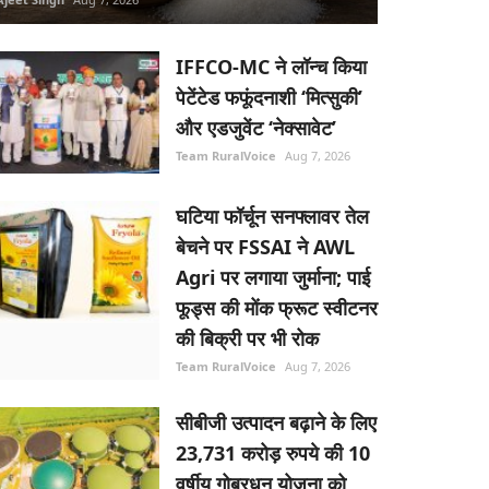
IFFCO-MC ने लॉन्च किया
पेटेंटेड फफूंदनाशी ‘मित्सुकी’
और एडजुवेंट ‘नेक्सावेट’
Team RuralVoice
Aug 7, 2026
घटिया फॉर्चून सनफ्लावर तेल
बेचने पर FSSAI ने AWL
Agri पर लगाया जुर्माना; पाई
फूड्स की मोंक फ्रूट स्वीटनर
की बिक्री पर भी रोक
Team RuralVoice
Aug 7, 2026
सीबीजी उत्पादन बढ़ाने के लिए
23,731 करोड़ रुपये की 10
वर्षीय गोबरधन योजना को