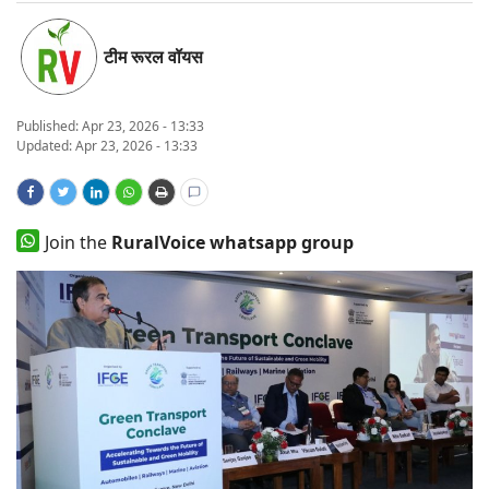
States
टीम रूरल वॉयस
Events
Published:
Apr 23, 2026 - 13:33
Agribusiness
Updated: Apr 23, 2026 - 13:33
Agritech
Join the
RuralVoice whatsapp group
Cooperatives
International
Rural Dialogue
Ground Report
Rural Connect