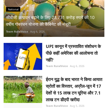
National
सीबीजी उत्पादन बढ़ाने के लिए 23,731 करोड़ रुपये की 10
वर्षीय गोबरधन योजना को कैबिनेट की मंजूरी
Team RuralVoice
Aug 6, 2026
UPI कानून में प्रस्तावित संशोधन के
पीछे कहीं अमेरिका की आलोचना तो
नहीं?
Team RuralVoice
Aug 6, 2026
ईरान युद्ध के बाद भारत ने किया आयात
स्रोतों का विस्तार, अप्रैल-जून में 17
देशों से 15 लाख टन यूरिया और 7.1
लाख टन डीएपी खरीदा
Team RuralVoice
Aug 5, 2026