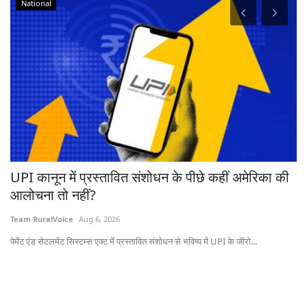
National
रहा
UPI कानून में प्रस्तावित संशोधन के पीछे कहीं अमेरिका की
ब
आलोचना तो नहीं?
ट्
Team RuralVoice
Aug 6, 2026
Te
पेमेंट एंड सेटलमेंट सिस्टम्स एक्ट में प्रस्तावित संशोधन से भविष्य में UPI के जीरो...
ऑस्
20