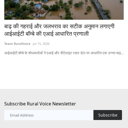
चे
बाढ़ की गहराई और जलभराव का सटीक अनुमान लगाएगी
भा
आईआईटी बॉम्बे की एआई आधारित प्रणाली
त
Team RuralVoice
Jul 15, 2026
Jul
आईआईटी बॉम्बे के शोधकर्ताओं ने एआई और सैटेलाइट रडार डेटा पर आधारित एक उन्नत बाढ़...
लेख
Subscribe Rural Voice Newsletter
Subscribe