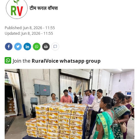
टीम रूरल वॉयस
States
Events
Published:
Jun 8, 2026 - 11:55
Updated: Jun 8, 2026 - 11:55
Agribusiness
Agritech
Join the
RuralVoice whatsapp group
Cooperatives
International
Rural Dialogue
Ground Report
Rural Connect