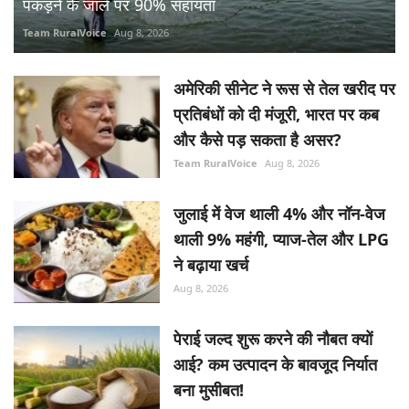
पकड़ने के जाल पर 90% सहायता
Team RuralVoice
Aug 8, 2026
अमेरिकी सीनेट ने रूस से तेल खरीद पर
प्रतिबंधों को दी मंजूरी, भारत पर कब
और कैसे पड़ सकता है असर?
Team RuralVoice
Aug 8, 2026
जुलाई में वेज थाली 4% और नॉन-वेज
थाली 9% महंगी, प्याज-तेल और LPG
ने बढ़ाया खर्च
Aug 8, 2026
पेराई जल्द शुरू करने की नौबत क्यों
आई? कम उत्पादन के बावजूद निर्यात
बना मुसीबत!