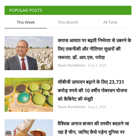
लिए तकनीकी और नीतिगत सुधारों की
जरूरत: डॉ. आर.एस. परोदा
Team RuralVoice
Aug 3, 2026
सीबीजी उत्पादन बढ़ाने के लिए 23,731
करोड़ रुपये की 10 वर्षीय गोबरधन योजना
को कैबिनेट की मंजूरी
Team RuralVoice
Aug 6, 2026
वैश्विक अनाज बाजार की तस्वीर बदलने जा
रहा है चीन, जानिए कैसे पड़ेगा दुनिया पर
असर
Team RuralVoice
Aug 1, 2026
पेराई जल्द शुरू करने की नौबत क्यों आई?
कम उत्पादन के बावजूद निर्यात बना मुसीबत!