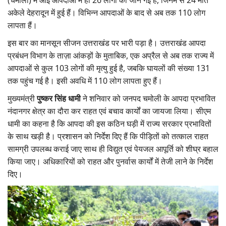
(चमोली) में आई आपदाओं में ही 26 लोगों की जान गई है, जिनमें से 24 मौतें
अकेले देहरादून में हुई हैं। विभिन्न आपदाओं के बाद से अब तक 110 लोग
Gallery
लापता हैं।
National
इस बार का मानसून सीजन उत्तराखंड पर भारी पड़ा है। उत्तराखंड आपदा
प्रबंधन विभाग के ताज़ा आंकड़ों के मुताबिक, एक अप्रैल से अब तक राज्य में
Latest News
आपदाओं से कुल 103 लोगों की मृत्यु हुई है, जबकि घायलों की संख्या 131
तक पहुंच गई है। इसी अवधि में 110 लोग लापता हुए हैं।
Agriculture Conclave and NACOF
मुख्यमंत्री
पुष्कर सिंह धामी
ने शनिवार को जनपद चमोली के आपदा प्रभावित
Awards 2022
नंदानगर क्षेत्र का दौरा कर राहत एवं बचाव कार्यों का जायजा लिया। सीएम
धामी का कहना है कि आपदा की इस कठिन घड़ी में राज्य सरकार प्रभावितों
Agri Start-Ups
के साथ खड़ी है। प्रशासन को निर्देश दिए हैं कि पीड़ितों को तत्काल राहत
Language
सामग्री उपलब्ध कराई जाए साथ ही विद्युत एवं पेयजल आपूर्ति को शीघ्र बहाल
किया जाए। अधिकारियों को राहत और पुनर्वास कार्यों में तेजी लाने के निर्देश
English
Hindi
दिए।