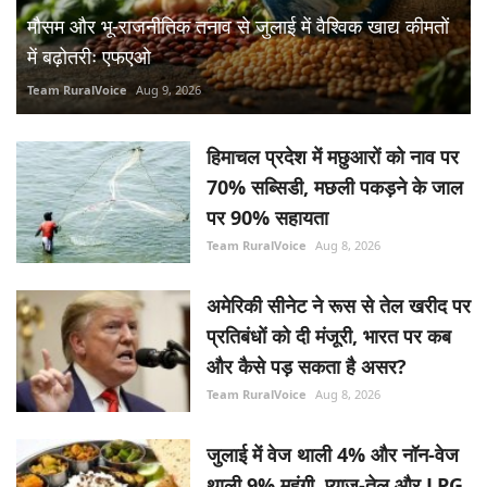
70% सब्सिडी, मछली पकड़ने के जाल
पर 90% सहायता
Team RuralVoice
Aug 8, 2026
अमेरिकी सीनेट ने रूस से तेल खरीद पर
प्रतिबंधों को दी मंजूरी, भारत पर कब
और कैसे पड़ सकता है असर?
Team RuralVoice
Aug 8, 2026
जुलाई में वेज थाली 4% और नॉन-वेज
थाली 9% महंगी, प्याज-तेल और LPG
ने बढ़ाया खर्च
Aug 8, 2026
पेराई जल्द शुरू करने की नौबत क्यों
आई? कम उत्पादन के बावजूद निर्यात